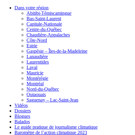
Dans votre région
Abitibi-Témiscamingue
Bas-Saint-Laurent
Capitale-Nationale
Centre-du-Québec
Chaudière-Appalaches
Côte-Nord
Estrie
Gaspésie – Îles-de-la-Madeleine
Lanaudière
Laurentides
Laval
Mauricie
Montérégie
Montréal
Nord-du-Québec
Outaouais
Saguenay – Lac-Saint-Jean
Vidéos
Dossiers
Blogues
Balados
Le guide pratique de journalisme climatique
Baromètre de l’action climatique 2023