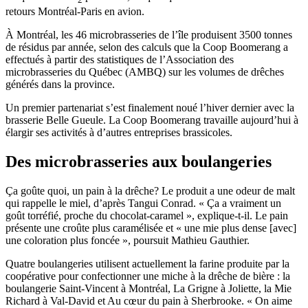
retours Montréal-Paris en avion.
À Montréal, les 46 microbrasseries de l’île produisent 3500 tonnes
de résidus par année, selon des calculs que la Coop Boomerang a
effectués à partir des statistiques de l’Association des
microbrasseries du Québec (AMBQ) sur les volumes de drêches
générés dans la province.
Un premier partenariat s’est finalement noué l’hiver dernier avec la
brasserie Belle Gueule. La Coop Boomerang travaille aujourd’hui à
élargir ses activités à d’autres entreprises brassicoles.
Des microbrasseries aux boulangeries
Ça goûte quoi, un pain à la drêche? Le produit a une odeur de malt
qui rappelle le miel, d’après Tangui Conrad. « Ça a vraiment un
goût torréfié, proche du chocolat-caramel », explique-t-il. Le pain
présente une croûte plus caramélisée et « une mie plus dense [avec]
une coloration plus foncée », poursuit Mathieu Gauthier.
Quatre boulangeries utilisent actuellement la farine produite par la
coopérative pour confectionner une miche à la drêche de bière : la
boulangerie Saint-Vincent à Montréal, La Grigne à Joliette, la Mie
Richard à Val-David et Au cœur du pain à Sherbrooke. « On aime