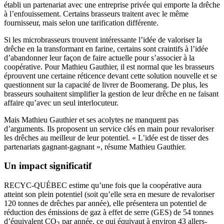
établi un partenariat avec une entreprise privée qui emporte la drêche
à l’enfouissement. Certains brasseurs traitent avec le même
fournisseur, mais selon une tarification différente.
Si les microbrasseurs trouvent intéressante l’idée de valoriser la
drêche en la transformant en farine, certains sont craintifs à l’idée
d’abandonner leur façon de faire actuelle pour s’associer à la
coopérative. Pour Mathieu Gauthier, il est normal que les brasseurs
éprouvent une certaine réticence devant cette solution nouvelle et se
questionnent sur la capacité de livrer de Boomerang. De plus, les
brasseurs souhaitent simplifier la gestion de leur drêche en ne faisant
affaire qu’avec un seul interlocuteur.
Mais Mathieu Gauthier et ses acolytes ne manquent pas
d’arguments. Ils proposent un service clés en main pour revaloriser
les drêches au meilleur de leur potentiel. « L’idée est de tisser des
partenariats gagnant-gagnant », résume Mathieu Gauthier.
Un impact significatif
RECYC-QUÉBEC estime qu’une fois que la coopérative aura
atteint son plein potentiel (soit qu’elle sera en mesure de revaloriser
120 tonnes de drêches par année), elle présentera un potentiel de
réduction des émissions de gaz à effet de serre (GES) de 54 tonnes
d’équivalent CO
par année, ce qui équivaut à environ 43 allers-
2