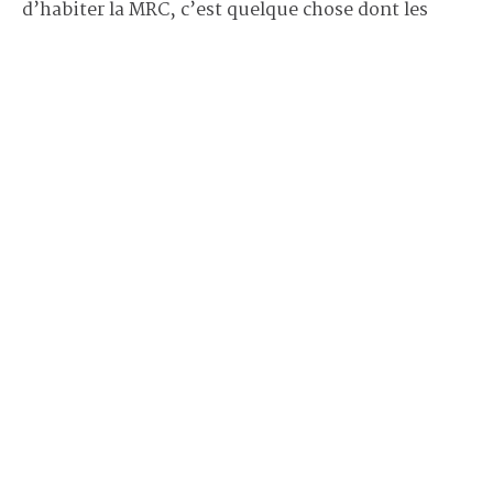
d’habiter la MRC, c’est quelque chose dont les
résidents parlent beaucoup. Je pense que le projet
Carbo permet de maintenir et de développer cette
fierté-là », observe Karine Langlais, qui affirme
que de plus en plus de gens souhaitent se mettre
en action pour le climat.