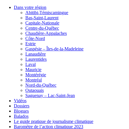
Dans votre région
Abitibi-Témiscamingue
Bas-Saint-Laurent
Capitale-Nationale
Centre-du-Québec
Chaudière-Appalaches
Côte-Nord
Estrie
Gaspésie – Îles-de-la-Madeleine
Lanaudière
Laurentides
Laval
Mauricie
Montérégie
Montréal
Nord-du-Québec
Outaouais
Saguenay – Lac-Saint-Jean
Vidéos
Dossiers
Blogues
Balados
Le guide pratique de journalisme climatique
Baromètre de l’action climatique 2023