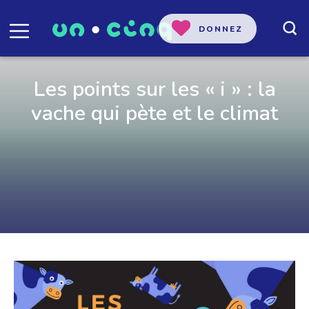
DONNEZ
Les points sur les « i » : la
vache qui pète et le climat