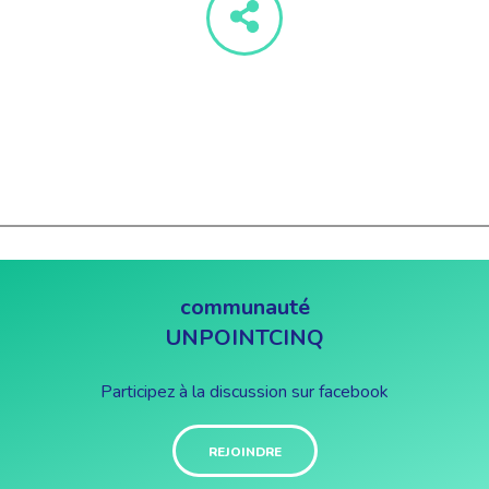
communauté
UNPOINTCINQ
Participez à la discussion sur facebook
REJOINDRE