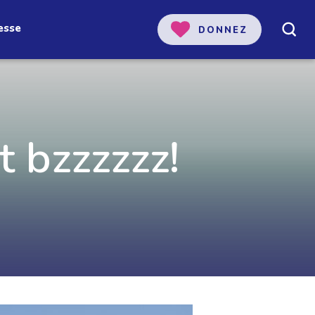
esse
DONNEZ
t bzzzzzz!
 notre