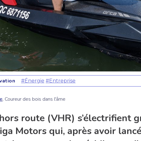
vation
#Énergie
#Entreprise
te
, Coureur des bois dans l'âme
hors route (VHR) s’électrifient gr
ga Motors qui, après avoir lancé