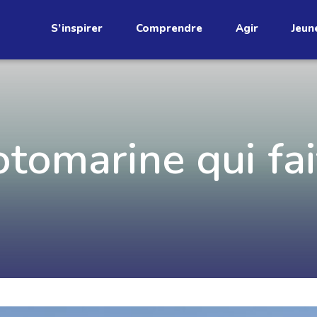
S’inspirer
Comprendre
Agir
Jeun
étend
omarine qui fai
Découvrez
infolettre!
ci au Québec. Abonnez-vous à
s prometteuses et des gestes