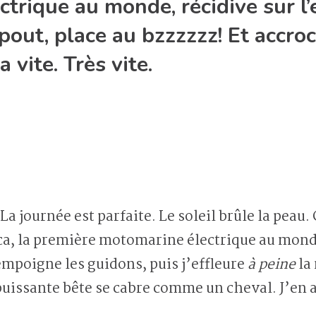
trique au monde, récidive sur l’e
pout, place au bzzzzzz! Et accro
 vite. Très vite.
t. La journée est parfaite. Le soleil brûle la pea
rca, la première motomarine électrique au monde.
empoigne les guidons, puis j’effleure
à peine
la
issante bête se cabre comme un cheval. J’en ai