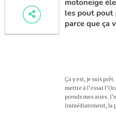
motoneige élec
les pout pout 
parce que ça va
Ça y est, je suis prê
mettre à l’essai l’O
prends mes aises. J’
Immédiatement, la pu