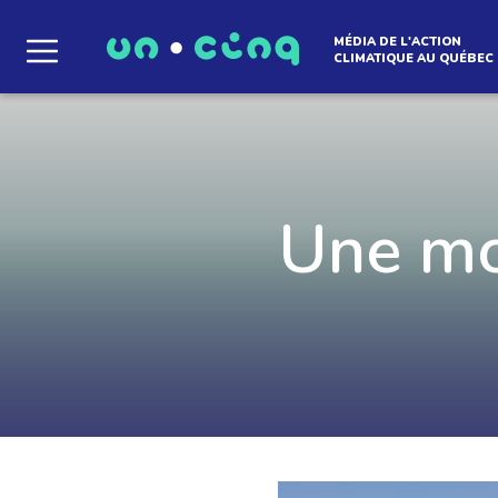
MÉDIA DE L'ACTION
CLIMATIQUE AU QUÉBEC
Le média qui d
l'atmosphère
Une mot
Que des solutions concrètes et inspirantes. I
notre infolettre pour découvrir des initiative
qui créent le mouvement.