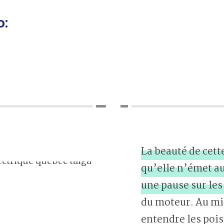
o:
La beauté de cett
qu’elle n’émet au
une pause sur les
du moteur. Au mil
entendre les poi