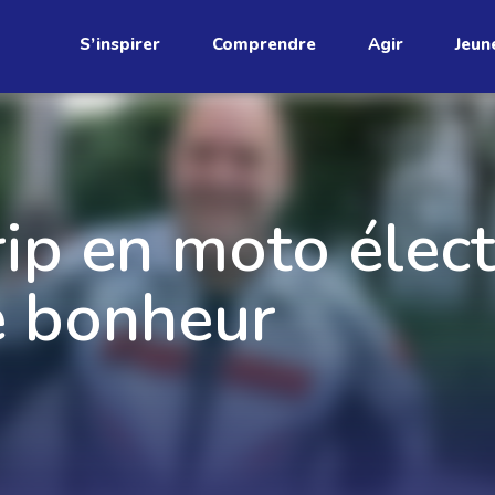
S’inspirer
Comprendre
Agir
Jeun
étend
ip en moto élect
e bonheur
Découvrez
infolettre!
ci au Québec. Abonnez-vous à
s prometteuses et des gestes