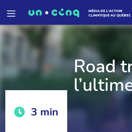
MÉDIA DE L'ACTION
CLIMATIQUE AU QUÉBEC
Le média qui d
l'atmosphère
Road tr
l’ultim
Que des solutions concrètes et inspirantes. I
3
min
notre infolettre pour découvrir des initiative
qui créent le mouvement.