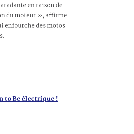
taradante en raison de
on du moteur », affirme
ui enfourche des motos
s.
n to Be électrique !