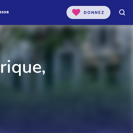
esse
DONNEZ
rique,
 notre