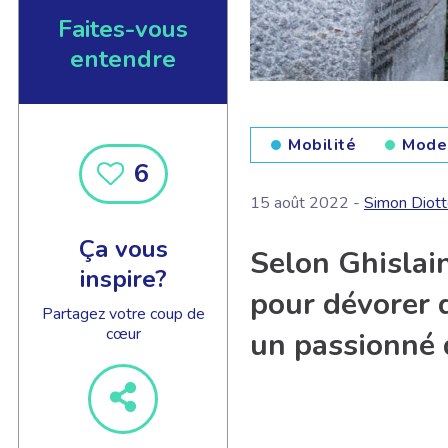
Faites-vous
entendre
Mobilité
Mode 
6
15 août 2022 -
Simon Diot
Ça vous
Selon Ghislain
inspire?
pour dévorer d
Partagez votre coup de
cœur
un passionné d