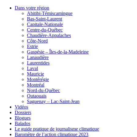
Dans votre région
Abitibi-Témiscamingue
Bas-Saint-Laurent
Capitale-Nationale
Centre-du-Québec
Chaudière-Appalaches
Côte-Nord
Estrie
Gaspésie – Îles-de-la-Madeleine
Lanaudière
Laurentides
Laval
Mauricie
Montérégie
Montréal
Nord-du-Québec
Outaouais
Saguenay – Lac-Saint-Jean
Vidéos
Dossiers
Blogues
Balados
Le guide pratique de journalisme climatique
Baromètre de l’action climatique 2023