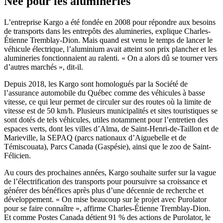
Née pour les alumineries
L’entreprise Kargo a été fondée en 2008 pour répondre aux besoins
de transports dans les entrepôts des alumineries, explique Charles-
Étienne Tremblay-Dion. Mais quand est venu le temps de lancer le
véhicule électrique, l’aluminium avait atteint son prix plancher et les
alumineries fonctionnaient au ralenti. « On a alors dû se tourner vers
d’autres marchés », dit-il.
Depuis 2018, les Kargo sont homologués par la Société de
l’assurance automobile du Québec comme des véhicules à basse
vitesse, ce qui leur permet de circuler sur des routes où la limite de
vitesse est de 50 km/h. Plusieurs municipalités et sites touristiques se
sont dotés de tels véhicules, utiles notamment pour l’entretien des
espaces verts, dont les villes d’Alma, de Saint-Henri-de-Taillon et de
Marieville, la SEPAQ (parcs nationaux d’Aiguebelle et de
Témiscouata), Parcs Canada (Gaspésie), ainsi que le zoo de Saint-
Félicien.
Au cours des prochaines années, Kargo souhaite surfer sur la vague
de l’électrification des transports pour poursuivre sa croissance et
générer des bénéfices après plus d’une décennie de recherche et
développement. « On mise beaucoup sur le projet avec Purolator
pour se faire connaître », affirme Charles-Étienne Tremblay-Dion.
Et comme Postes Canada détient 91 % des actions de Purolator, le