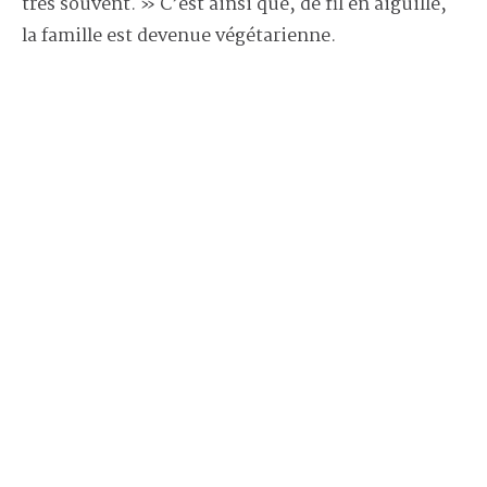
très souvent. » C’est ainsi que, de fil en aiguille,
la famille est devenue végétarienne.