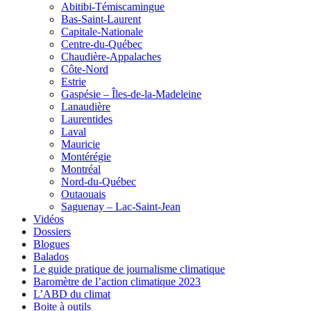
Abitibi-Témiscamingue
Bas-Saint-Laurent
Capitale-Nationale
Centre-du-Québec
Chaudière-Appalaches
Côte-Nord
Estrie
Gaspésie – Îles-de-la-Madeleine
Lanaudière
Laurentides
Laval
Mauricie
Montérégie
Montréal
Nord-du-Québec
Outaouais
Saguenay – Lac-Saint-Jean
Vidéos
Dossiers
Blogues
Balados
Le guide pratique de journalisme climatique
Baromètre de l’action climatique 2023
L’ABD du climat
Boite à outils