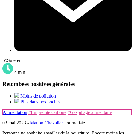
©Suteren
4
min
Retombées positives générales
Moins de pollution
Plus dans nos poches
Alimentation
#Empreinte carbone
#Gaspillage alimentaire
03 mai 2023 -
Manon Chevalier
, Journaliste
Personne ne souhaite gaspiller de la nourriture. Encore moins les