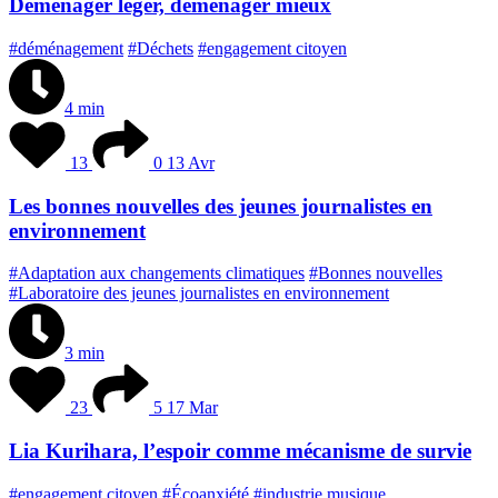
Déménager léger, déménager mieux
#déménagement
#Déchets
#engagement citoyen
4 min
13
0
13 Avr
Les bonnes nouvelles des jeunes journalistes en
environnement
#Adaptation aux changements climatiques
#Bonnes nouvelles
#Laboratoire des jeunes journalistes en environnement
3 min
23
5
17 Mar
Lia Kurihara, l’espoir comme mécanisme de survie
#engagement citoyen
#Écoanxiété
#industrie musique