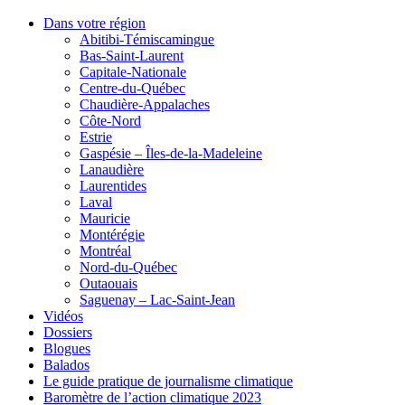
Dans votre région
Abitibi-Témiscamingue
Bas-Saint-Laurent
Capitale-Nationale
Centre-du-Québec
Chaudière-Appalaches
Côte-Nord
Estrie
Gaspésie – Îles-de-la-Madeleine
Lanaudière
Laurentides
Laval
Mauricie
Montérégie
Montréal
Nord-du-Québec
Outaouais
Saguenay – Lac-Saint-Jean
Vidéos
Dossiers
Blogues
Balados
Le guide pratique de journalisme climatique
Baromètre de l’action climatique 2023