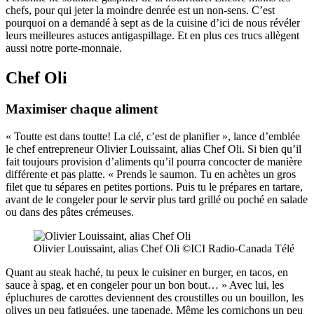
chefs, pour qui jeter la moindre denrée est un non-sens. C’est
pourquoi on a demandé à sept as de la cuisine d’ici de nous révéler
leurs meilleures astuces antigaspillage. Et en plus ces trucs allègent
aussi notre porte-monnaie.
Chef Oli
Maximiser chaque aliment
« Toutte est dans toutte! La clé, c’est de planifier », lance d’emblée
le chef entrepreneur Olivier Louissaint, alias Chef Oli. Si bien qu’il
fait toujours provision d’aliments qu’il pourra concocter de manière
différente et pas platte. « Prends le saumon. Tu en achètes un gros
filet que tu sépares en petites portions. Puis tu le prépares en tartare,
avant de le congeler pour le servir plus tard grillé ou poché en salade
ou dans des pâtes crémeuses.
Olivier Louissaint, alias Chef Oli ©ICI Radio-Canada Télé
Quant au steak haché, tu peux le cuisiner en burger, en tacos, en
sauce à spag, et en congeler pour un bon bout… » Avec lui, les
épluchures de carottes deviennent des croustilles ou un bouillon, les
olives un peu fatiguées, une tapenade. Même les cornichons un peu