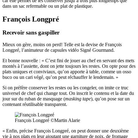
car elle permet de les conserver jusqu’à trois plus longtemps que
dans un sac refermable ou un plat de plastique.
François Longpré
Recevoir sans gaspiller
Mieux on gère, moins on perd! Telle est la devise de François
Longpré, l’animateur de capsules vidéo Signé Gourmand.
Et bonne nouvelle : « C’est fini de jouer au chef en servant des mets
montés à l’assiette, dont on jette toujours les restes. On opte pour des
plats uniques et conviviaux, qu’on apporte à table, comme un osso
buco ou un cari végé, qu’on peut réchauffer le lendemain. »
Si on préfère conserver les restes ou les congeler, on imite ce truc
universel de chef qui change tout. On inscrit le contenu et la date du
jour sur du ruban de masquage (
masking tape
), qu’on pose sur un
contenant réutilisable transparent.
François Longpré ©Martin Alarie
« Enfin, précise François Longpré, on peut donner une deuxième
vie à nos plats en leur ajoutant une garniture de noix, de fromage