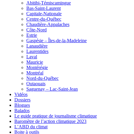
Abitibi-Témiscamingue
Bas-Saint-Laurent
Capitale-Nationale
Centre-du-Québec
Chaudière-Appalaches
Côte-Nord
Estrie
Gaspésie – Îles-de-la-Madeleine
Lanaudière
Laurentides
Laval
Mauricie
Montérégie
Montréal
Nord-du-Québec
Outaouais
Saguenay – Lac-Saint-Jean
Vidéos
Dossiers
Blogues
Balados
Le guide pratique de journalisme climatique
Baromètre de l’action climatique 2023
L’ABD du climat
Boite à outils