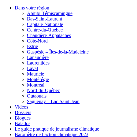
Dans votre région
Abitibi-Témiscamingue
Bas-Saint-Laurent
Capitale-Nationale
Centre-du-Québec
Chaudière-Appalaches
Côte-Nord
Estrie
Gaspésie – Îles-de-la-Madeleine
Lanaudière
Laurentides
Laval
Mauricie
Montérégie
Montréal
Nord-du-Québec
Outaouais
Saguenay – Lac-Saint-Jean
Vidéos
Dossiers
Blogues
Balados
Le guide pratique de journalisme climatique
Baromètre de l’action climatique 2023