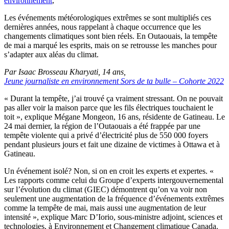
environnement
,
Les événements météorologiques extrêmes se sont multipliés ces
dernières années, nous rappelant à chaque occurrence que les
changements climatiques sont bien réels. En Outaouais, la tempête
de mai a marqué les esprits, mais on se retrousse les manches pour
s’adapter aux aléas du climat.
Par Isaac Brosseau Kharyati, 14 ans,
Jeune journaliste en environnement Sors de ta bulle – Cohorte 2022
« Durant la tempête, j’ai trouvé ça vraiment stressant. On ne pouvait
pas aller voir la maison parce que les fils électriques touchaient le
toit », explique Mégane Mongeon, 16 ans, résidente de Gatineau. Le
24 mai dernier, la région de l’Outaouais a été frappée par une
tempête violente qui a privé d’électricité plus de 550 000 foyers
pendant plusieurs jours et fait une dizaine de victimes à Ottawa et à
Gatineau.
Un événement isolé? Non, si on en croit les experts et expertes. «
Les rapports comme celui du Groupe d’experts intergouvernemental
sur l’évolution du climat (GIEC) démontrent qu’on va voir non
seulement une augmentation de la fréquence d’événements extrêmes
comme la tempête de mai, mais aussi une augmentation de leur
intensité », explique Marc D’Iorio, sous-ministre adjoint, sciences et
technologies, à Environnement et Changement climatique Canada.