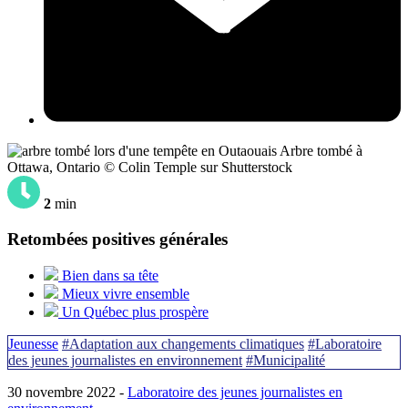
Arbre tombé à
Ottawa, Ontario © Colin Temple sur Shutterstock
2
min
Retombées positives générales
Bien dans sa tête
Mieux vivre ensemble
Un Québec plus prospère
Jeunesse
#Adaptation aux changements climatiques
#Laboratoire
des jeunes journalistes en environnement
#Municipalité
30 novembre 2022 -
Laboratoire des jeunes journalistes en