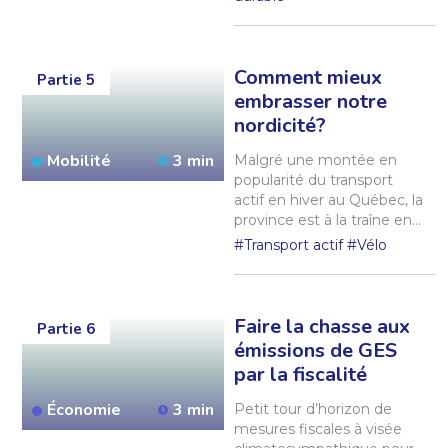
la Seconde Guerre
mondiale, n’a pas tardé à
ralentir le développement
du transport ferroviaire de
Comment mieux
Partie 5
passagers. Voyage dans le
embrasser notre
temps et regard sur le
nordicité?
présent (et le futur) sur
rails.
Mobilité
3 min
Malgré une montée en
popularité du transport
actif en hiver au Québec, la
province est à la traîne en
comparaison des pays
#Transport actif
#Vélo
scandinaves. Quelles sont
les perceptions des
Québécois par rapport à
leurs déplacements durant
Faire la chasse aux
Partie 6
la saison froide ? Portrait
émissions de GES
de la situation.
par la fiscalité
Économie
3 min
Petit tour d’horizon de
mesures fiscales à visée