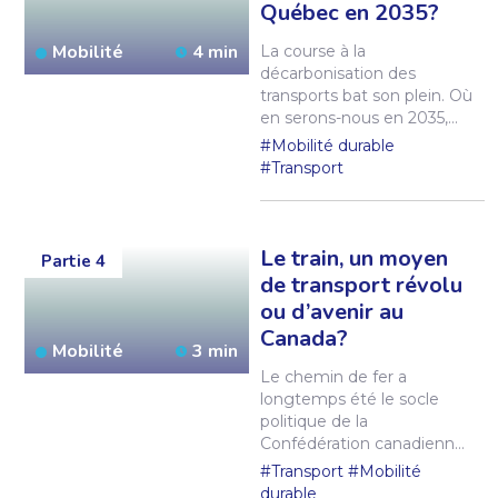
Québec en 2035?
voiture dans les sociétés
nord-américaines, y
Mobilité
4 min
La course à la
compris celle du Québec.
décarbonisation des
Elle s’attaque à cette
transports bat son plein. Où
vache sacrée à l’aide de
en serons-nous en 2035,
données factuelles.
date butoir pour la vente
#Mobilité durable
Entrevue.
des voitures neuves à
#Transport
essence ?
Unpointcinq
regarde dans la boule de
cristal et annonce, ô
bonheur, que l’avenir sera
Le train, un moyen
Partie 4
plus propre, plus silencieux
de transport révolu
et plus performant sur les
ou d’avenir au
routes de la province.
Canada?
Mobilité
3 min
Le chemin de fer a
longtemps été le socle
politique de la
Confédération canadienne.
Mais la démocratisation de
#Transport
#Mobilité
l’automobile, après la fin de
durable