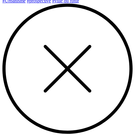
#Urbanisme
#prospective
#ville du futur