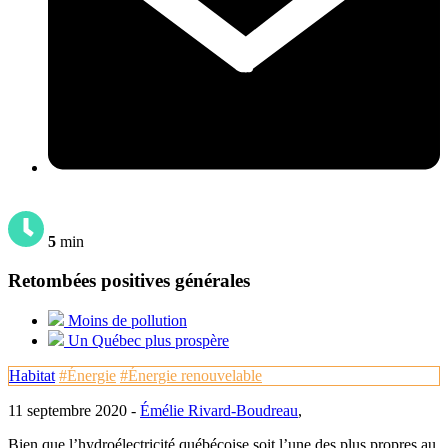
5
min
Retombées positives générales
Moins de pollution
Un Québec plus prospère
Habitat
#Énergie
#Énergie renouvelable
11 septembre 2020 -
Émélie Rivard-Boudreau
,
Bien que l’hydroélectricité québécoise soit l’une des plus propres au