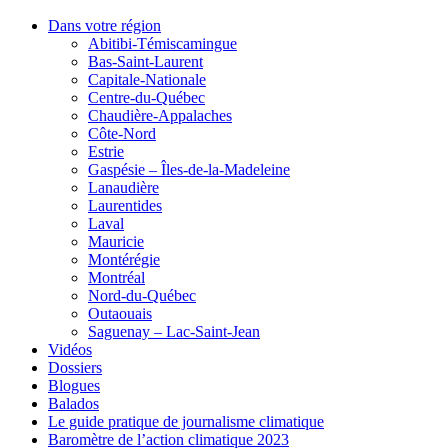
Dans votre région
Abitibi-Témiscamingue
Bas-Saint-Laurent
Capitale-Nationale
Centre-du-Québec
Chaudière-Appalaches
Côte-Nord
Estrie
Gaspésie – Îles-de-la-Madeleine
Lanaudière
Laurentides
Laval
Mauricie
Montérégie
Montréal
Nord-du-Québec
Outaouais
Saguenay – Lac-Saint-Jean
Vidéos
Dossiers
Blogues
Balados
Le guide pratique de journalisme climatique
Baromètre de l’action climatique 2023