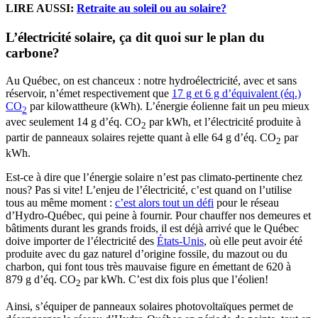
LIRE AUSSI:
Retraite au soleil ou au solaire?
L’électricité solaire, ça dit quoi sur le plan du
carbone?
Au Québec, on est chanceux : notre hydroélectricité, avec et sans
réservoir, n’émet respectivement que
17 g et 6 g d’équivalent (éq.)
CO
par kilowattheure (kWh). L’énergie éolienne fait un peu mieux
2
avec seulement 14 g d’éq. CO
par kWh, et l’électricité produite à
2
partir de panneaux solaires rejette quant à elle 64 g d’éq. CO
par
2
kWh.
Est-ce à dire que l’énergie solaire n’est pas climato-pertinente chez
nous? Pas si vite! L’enjeu de l’électricité, c’est quand on l’utilise
tous au même moment :
c’est alors tout un défi
pour le réseau
d’Hydro-Québec, qui peine à fournir. Pour chauffer nos demeures et
bâtiments durant les grands froids, il est déjà arrivé que le Québec
doive importer de l’électricité des
États-Unis
, où elle peut avoir été
produite avec du gaz naturel d’origine fossile, du mazout ou du
charbon, qui font tous très mauvaise figure en émettant de 620 à
879 g d’éq. CO
par kWh. C’est dix fois plus que l’éolien!
2
Ainsi, s’équiper de panneaux solaires photovoltaïques permet de