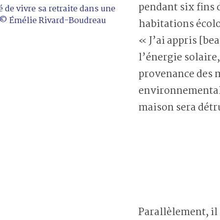
pendant six fins 
é de vivre sa retraite dans une
 © Émélie Rivard-Boudreau
habitations écol
« J’ai appris [be
l’énergie solaire, 
provenance des m
environnemental 
maison sera détru
Parallèlement, il