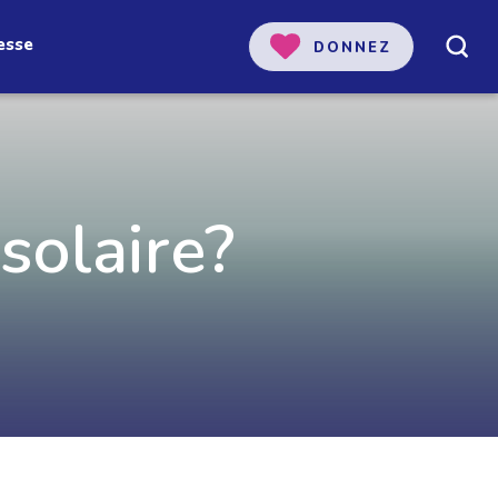
esse
DONNEZ
 solaire?
 notre