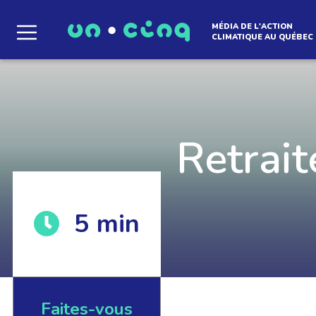
MÉDIA DE L'ACTION
CLIMATIQUE AU QUÉBEC
Le média qui d
l'atmosphère
Retrait
5
min
Que des solutions concrètes et inspirantes. I
notre infolettre pour découvrir des initiative
qui créent le mouvement.
Faites-vous