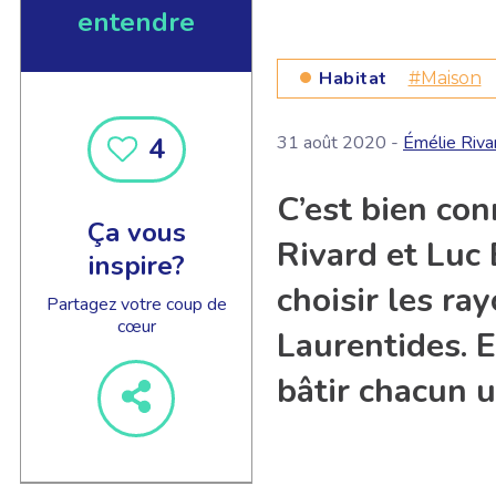
entendre
Habitat
#Maison
4
31 août 2020 -
Émélie Riv
EN SAVOIR +
C’est bien con
Ça vous
Rivard et Luc 
inspire?
choisir les ra
Partagez votre coup de
cœur
Laurentides. E
bâtir chacun u