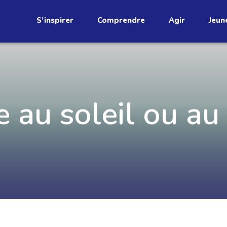
S’inspirer
Comprendre
Agir
Jeun
étend
e au soleil ou au
Découvrez
infolettre!
ci au Québec. Abonnez-vous à
s prometteuses et des gestes