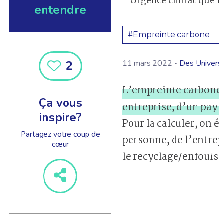
entendre
#Empreinte carbone
2
11 mars 2022 -
Des Univers
EN SAVOIR +
L’empreinte carbone 
Ça vous
entreprise, d’un pa
inspire?
Pour la calculer, on 
Partagez votre coup de
personne, de l’entrep
cœur
le recyclage/enfouis