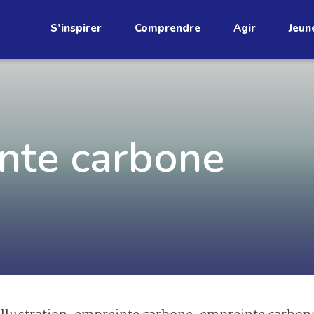
S’inspirer
Comprendre
Agir
Jeun
étend
nte carbone
Découvrez
infolettre!
ci au Québec. Abonnez-vous à
s prometteuses et des gestes