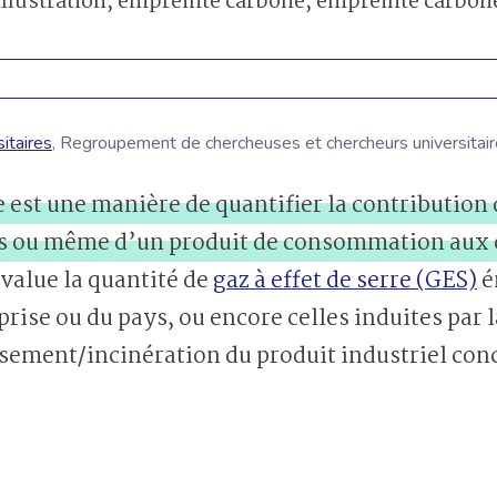
JE M'ABONNE
itaires
, Regroupement de chercheuses et chercheurs universitai
est une manière de quantifier la contribution
ys ou même d’un produit de consommation aux
évalue la quantité de
gaz à effet de serre (GES)
é
rise ou du pays, ou encore celles induites par la
sement/incinération du produit industriel con