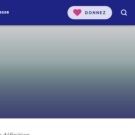
esse
DONNEZ
 notre