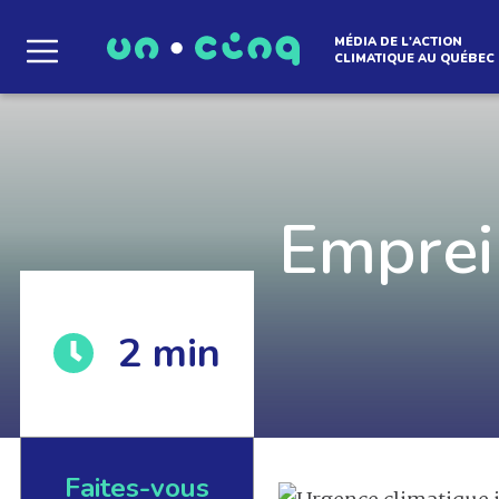
MÉDIA DE L'ACTION
CLIMATIQUE AU QUÉBEC
Le média qui d
l'atmosphère
Emprei
2
min
Que des solutions concrètes et inspirantes. I
notre infolettre pour découvrir des initiative
qui créent le mouvement.
Faites-vous