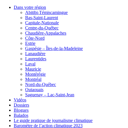
Dans votre région
Abitibi-Témiscamingue
Bas-Saint-Laurent
Capitale-Nationale
Centre-du-Québec
Chaudière-Appalaches
Côte-Nord
Estrie
Gaspésie – Îles-de-la-Madeleine
Lanaudière
Laurentides
Laval
Mauricie
Montérégie
Montréal
Nord-du-Québec
Outaouais
Saguenay – Lac-Saint-Jean
Vidéos
Dossiers
Blogues
Balados
Le guide pratique de journalisme climatique
Baromètre de l’action climatique 2023