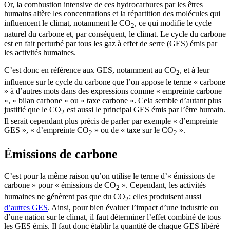
Or, la combustion intensive de ces hydrocarbures par les êtres
humains altère les concentrations et la répartition des molécules qui
influencent le climat, notamment le CO
, ce qui modifie le cycle
2
naturel du carbone et, par conséquent, le climat. Le cycle du carbone
est en fait perturbé par tous les gaz à effet de serre (GES) émis par
les activités humaines.
C’est donc en référence aux GES, notamment au CO
, et à leur
2
influence sur le cycle du carbone que l’on appose le terme « carbone
» à d’autres mots dans des expressions comme « empreinte carbone
», « bilan carbone » ou « taxe carbone ». Cela semble d’autant plus
justifié que le CO
est aussi le principal GES émis par l’être humain.
2
Il serait cependant plus précis de parler par exemple « d’empreinte
GES », « d’empreinte CO
» ou de « taxe sur le CO
».
2
2
Émissions de carbone
C’est pour la même raison qu’on utilise le terme d’« émissions de
carbone » pour « émissions de CO
». Cependant, les activités
2
humaines ne génèrent pas que du CO
; elles produisent aussi
2
d’autres GES
. Ainsi, pour bien évaluer l’impact d’une industrie ou
d’une nation sur le climat, il faut déterminer l’effet combiné de tous
les GES émis. Il faut donc établir la quantité de chaque GES libéré