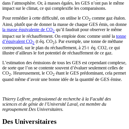
dans l’atmosphère. Or, à masses égales, les GES n’ont pas le même
impact sur le climat, ce qui complexifie les comparaisons.
Pour remédier à cette difficulté, on utilise le CO
comme gaz étalon.
2
Ainsi, plutôt que de donner la masse de chaque GES émis, on donne
la masse équivalente de CO
qu’il faudrait pour observer le même
2
impact sur le réchauffement. On emploie donc comme unité la
tonne
d’équivalent CO
(t éq. CO
). Par exemple, une tonne de méthane
2
2
correspond, sur le plan du réchauffement, à 25 t éq. CO2, ce qui
illustre d’ailleurs le fort potentiel de réchauffement de ce gaz.
L’estimation des émissions de tous les GES est cependant complexe,
de sorte que l’on se contente souvent d’évaluer seulement celles de
CO
. Heureusement, le CO
étant le GES prédominant, cela permet
2
2
quand même d’avoir une bonne idée de la quantité de GES émise.
Thierry Lefèvre, professionnel de recherche à la Faculté des
sciences et de génie de l’Université Laval, est membre du
regroupement Des Universitaires.
Des Universitaires