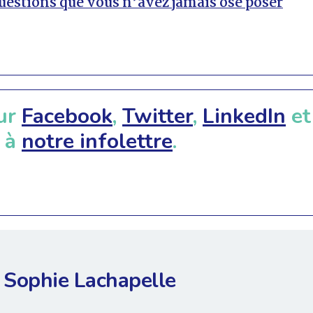
questions que vous n’avez jamais osé poser
ur
Facebook
,
Twitter
,
LinkedIn
e
 à
notre infolettre
.
Sophie Lachapelle