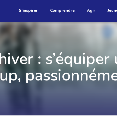
S’inspirer
Comprendre
Agir
Jeun
étend
hiver : s’équiper
Découvrez
up, passionném
infolettre!
ci au Québec. Abonnez-vous à
s prometteuses et des gestes
JE M'ABONNE