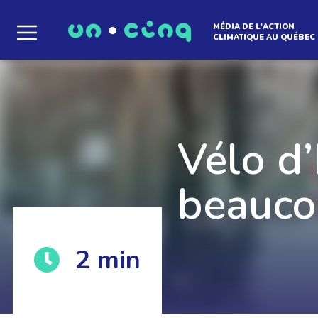
MÉDIA DE L'ACTION
CLIMATIQUE AU QUÉBEC
Le média qui d
l'atmosphère
Vélo d’
beauco
Que des solutions concrètes et inspirantes. I
2
min
notre infolettre pour découvrir des initiative
qui créent le mouvement.