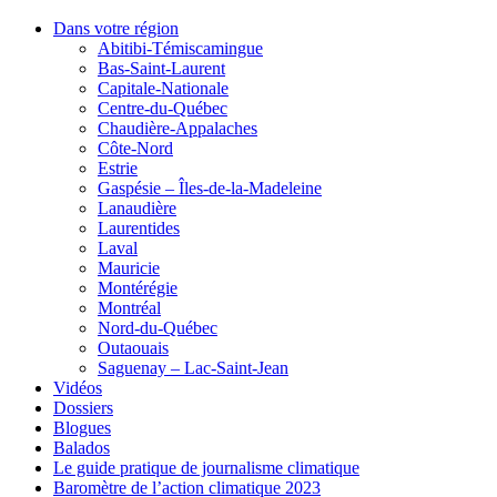
Dans votre région
Abitibi-Témiscamingue
Bas-Saint-Laurent
Capitale-Nationale
Centre-du-Québec
Chaudière-Appalaches
Côte-Nord
Estrie
Gaspésie – Îles-de-la-Madeleine
Lanaudière
Laurentides
Laval
Mauricie
Montérégie
Montréal
Nord-du-Québec
Outaouais
Saguenay – Lac-Saint-Jean
Vidéos
Dossiers
Blogues
Balados
Le guide pratique de journalisme climatique
Baromètre de l’action climatique 2023