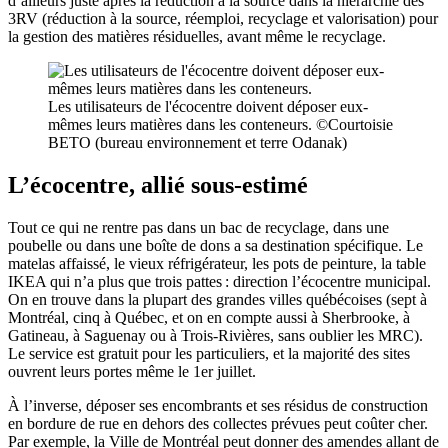
d’ailleurs juste après la réduction à la source dans la hiérarchie des
3RV (réduction à la source, réemploi, recyclage et valorisation) pour
la gestion des matières résiduelles, avant même le recyclage.
Les utilisateurs de l'écocentre doivent déposer eux-
mêmes leurs matières dans les conteneurs. ©Courtoisie
BETO (bureau environnement et terre Odanak)
L’écocentre, allié sous-estimé
Tout ce qui ne rentre pas dans un bac de recyclage, dans une
poubelle ou dans une boîte de dons a sa destination spécifique. Le
matelas affaissé, le vieux réfrigérateur, les pots de peinture, la table
IKEA qui n’a plus que trois pattes : direction l’écocentre municipal.
On en trouve dans la plupart des grandes villes québécoises (sept à
Montréal, cinq à Québec, et on en compte aussi à Sherbrooke, à
Gatineau, à Saguenay ou à Trois-Rivières, sans oublier les MRC).
Le service est gratuit pour les particuliers, et la majorité des sites
ouvrent leurs portes même le 1er juillet.
À l’inverse, déposer ses encombrants et ses résidus de construction
en bordure de rue en dehors des collectes prévues peut coûter cher.
Par exemple, la Ville de Montréal peut donner des amendes allant de