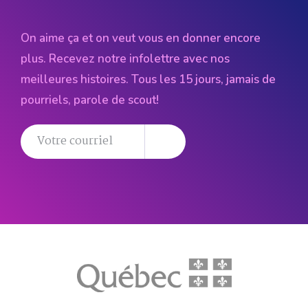
On aime ça et on veut vous en donner encore
plus. Recevez notre infolettre avec nos
meilleures histoires. Tous les 15 jours, jamais de
pourriels, parole de scout!