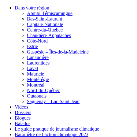
Dans votre région
Abitibi-Témiscamingue
Bas-Saint-Laurent
Capitale-Nationale
Centre-du-Québec
Chaudière-Appalaches
Côte-Nord
Estrie
Gaspésie – Îles-de-la-Madeleine
Lanaudière
Laurentides
Laval
Mauricie
Montérégie
Montréal
Nord-du-Québec
Outaouais
Saguenay – Lac-Saint-Jean
Vidéos
Dossiers
Blogues
Balados
Le guide pratique de journalisme climatique
Baromètre de l’action climatique 2023