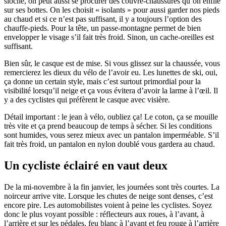
sloche, on peut aussi se procurer des couvre-chaussures qu’on enfile
sur ses bottes. On les choisit « isolants » pour aussi garder nos pieds
au chaud et si ce n’est pas suffisant, il y a toujours l’option des
chauffe-pieds. Pour la tête, un passe-montagne permet de bien
envelopper le visage s’il fait très froid. Sinon, un cache-oreilles est
suffisant.
Bien sûr, le casque est de mise. Si vous glissez sur la chaussée, vous
remercierez les dieux du vélo de l’avoir eu. Les lunettes de ski, oui,
ça donne un certain style, mais c’est surtout primordial pour la
visibilité lorsqu’il neige et ça vous évitera d’avoir la larme à l’œil. Il
y a des cyclistes qui préfèrent le casque avec visière.
Détail important : le jean à vélo, oubliez ça! Le coton, ça se mouille
très vite et ça prend beaucoup de temps à sécher. Si les conditions
sont humides, vous serez mieux avec un pantalon imperméable. S’il
fait très froid, un pantalon en nylon doublé vous gardera au chaud.
Un cycliste éclairé en vaut deux
De la mi-novembre à la fin janvier, les journées sont très courtes. La
noirceur arrive vite. Lorsque les chutes de neige sont denses, c’est
encore pire. Les automobilistes voient à peine les cyclistes. Soyez
donc le plus voyant possible : réflecteurs aux roues, à l’avant, à
l’arrière et sur les pédales, feu blanc à l’avant et feu rouge à l’arrière