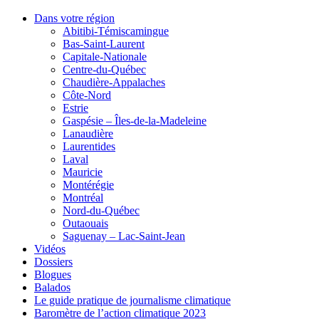
Dans votre région
Abitibi-Témiscamingue
Bas-Saint-Laurent
Capitale-Nationale
Centre-du-Québec
Chaudière-Appalaches
Côte-Nord
Estrie
Gaspésie – Îles-de-la-Madeleine
Lanaudière
Laurentides
Laval
Mauricie
Montérégie
Montréal
Nord-du-Québec
Outaouais
Saguenay – Lac-Saint-Jean
Vidéos
Dossiers
Blogues
Balados
Le guide pratique de journalisme climatique
Baromètre de l’action climatique 2023