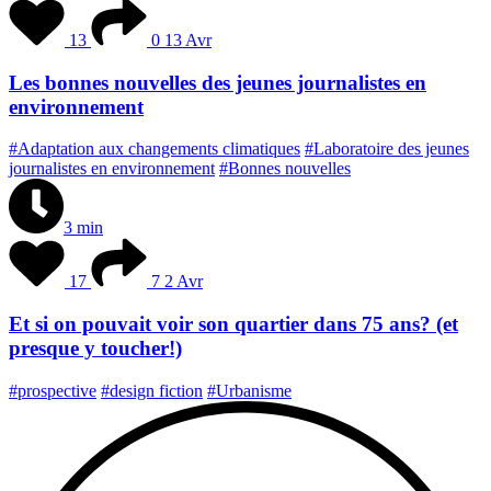
13
0
13 Avr
Les bonnes nouvelles des jeunes journalistes en
environnement
#Adaptation aux changements climatiques
#Laboratoire des jeunes
journalistes en environnement
#Bonnes nouvelles
3 min
17
7
2 Avr
Et si on pouvait voir son quartier dans 75 ans? (et
presque y toucher!)
#prospective
#design fiction
#Urbanisme