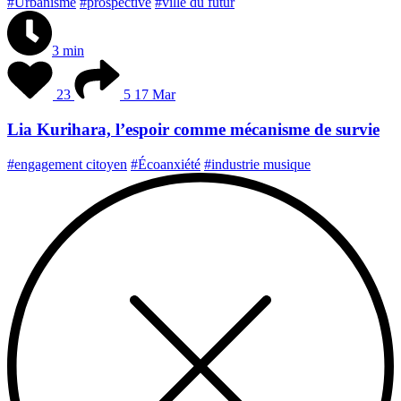
#Urbanisme
#prospective
#ville du futur
3 min
23
5
17 Mar
Lia Kurihara, l’espoir comme mécanisme de survie
#engagement citoyen
#Écoanxiété
#industrie musique