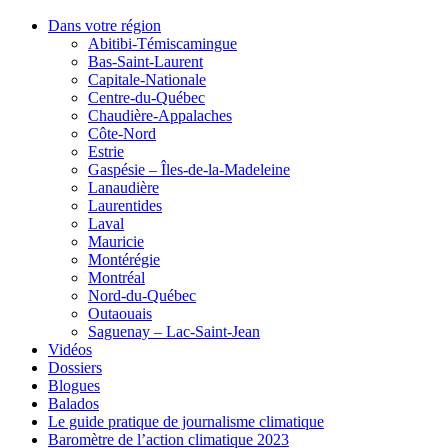
Dans votre région
Abitibi-Témiscamingue
Bas-Saint-Laurent
Capitale-Nationale
Centre-du-Québec
Chaudière-Appalaches
Côte-Nord
Estrie
Gaspésie – Îles-de-la-Madeleine
Lanaudière
Laurentides
Laval
Mauricie
Montérégie
Montréal
Nord-du-Québec
Outaouais
Saguenay – Lac-Saint-Jean
Vidéos
Dossiers
Blogues
Balados
Le guide pratique de journalisme climatique
Baromètre de l’action climatique 2023