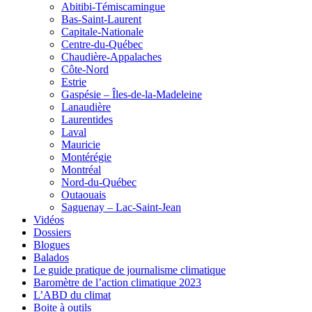
Abitibi-Témiscamingue
Bas-Saint-Laurent
Capitale-Nationale
Centre-du-Québec
Chaudière-Appalaches
Côte-Nord
Estrie
Gaspésie – Îles-de-la-Madeleine
Lanaudière
Laurentides
Laval
Mauricie
Montérégie
Montréal
Nord-du-Québec
Outaouais
Saguenay – Lac-Saint-Jean
Vidéos
Dossiers
Blogues
Balados
Le guide pratique de journalisme climatique
Baromètre de l’action climatique 2023
L’ABD du climat
Boite à outils