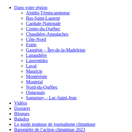
Dans votre région
Abitibi-Témiscamingue
Bas-Saint-Laurent
Capitale-Nationale
Centre-du-Québec
Chaudière-Appalaches
Côte-Nord
Estrie
Gaspésie – Îles-de-la-Madeleine
Lanaudière
Laurentides
Laval
Mauricie
Montérégie
Montréal
Nord-du-Québec
Outaouais
Saguenay – Lac-Saint-Jean
Vidéos
Dossiers
Blogues
Balados
Le guide pratique de journalisme climatique
Baromètre de l’action climatique 2023