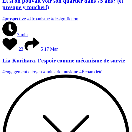
Et si on pouvait voir son quartier dans 75 ans? (et
presque y toucher!)
#prospective
#Urbanisme
#design fiction
3 min
23
5
17 Mar
Lia Kurihara, l’espoir comme mécanisme de survie
#engagement citoyen
#industrie musique
#Écoanxiété