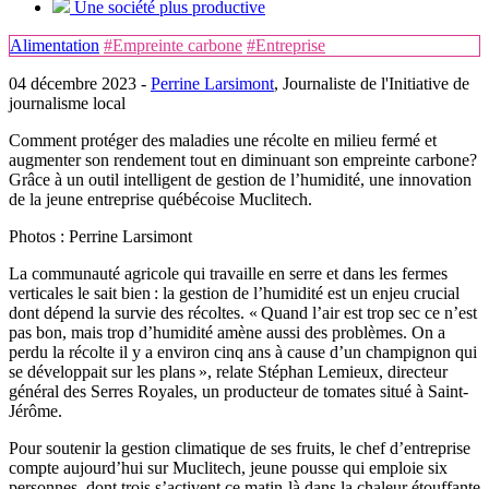
Une société plus productive
Alimentation
#Empreinte carbone
#Entreprise
04 décembre 2023 -
Perrine Larsimont
, Journaliste de l'Initiative de
journalisme local
Comment protéger des maladies une récolte en milieu fermé et
augmenter son rendement tout en diminuant son empreinte carbone?
Grâce à un outil intelligent de gestion de l’humidité, une innovation
de la jeune entreprise québécoise Muclitech.
Photos : Perrine Larsimont
La communauté agricole qui travaille en serre et dans les fermes
verticales le sait bien : la gestion de l’humidité est un enjeu crucial
dont dépend la survie des récoltes. « Quand l’air est trop sec ce n’est
pas bon, mais trop d’humidité amène aussi des problèmes. On a
perdu la récolte il y a environ cinq ans à cause d’un champignon qui
se développait sur les plans », relat​​​​​​e Stéphan Lemieux, directeur
général des Serres Royales, un producteur de tomates situé à Saint-
Jérôme.
Pour soutenir la gestion climatique de ses fruits, le chef d’entreprise
compte aujourd’hui sur Muclitech, jeune pousse qui emploie six
personnes, dont trois s’activent ce matin-là dans la chaleur étouffante