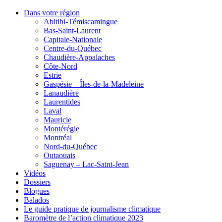
Dans votre région
Abitibi-Témiscamingue
Bas-Saint-Laurent
Capitale-Nationale
Centre-du-Québec
Chaudière-Appalaches
Côte-Nord
Estrie
Gaspésie – Îles-de-la-Madeleine
Lanaudière
Laurentides
Laval
Mauricie
Montérégie
Montréal
Nord-du-Québec
Outaouais
Saguenay – Lac-Saint-Jean
Vidéos
Dossiers
Blogues
Balados
Le guide pratique de journalisme climatique
Baromètre de l’action climatique 2023