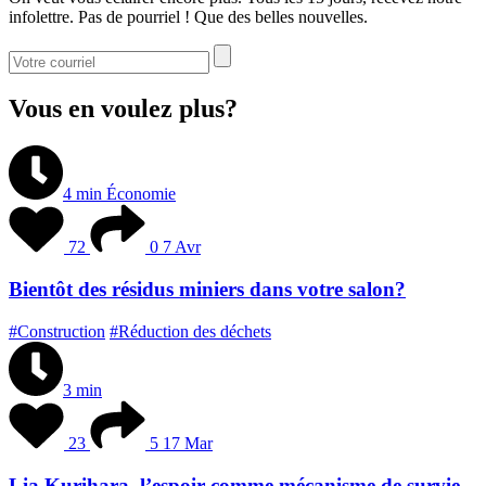
infolettre. Pas de pourriel ! Que des belles nouvelles.
Vous en voulez plus?
4 min
Économie
72
0
7 Avr
Bientôt des résidus miniers dans votre salon?
#Construction
#Réduction des déchets
3 min
23
5
17 Mar
Lia Kurihara, l’espoir comme mécanisme de survie