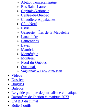
Abitibi-Témiscamingue
Bas-Saint-Laurent
Capitale-Nationale
Centre-du-Québec
Chaudière-Appalaches
Côte-Nord
Estrie
Gaspésie – Îles-de-la-Madeleine
Lanaudière
Laurentides
Laval
Mauricie
Montérégie
Montréal
Nord-du-Québec
Outaouais
Saguenay – Lac-Saint-Jean
Vidéos
Dossiers
Blogues
Balados
Le guide pratique de journalisme climatique
Baromètre de l’action climatique 2023
L’ABD du climat
Boite à outils