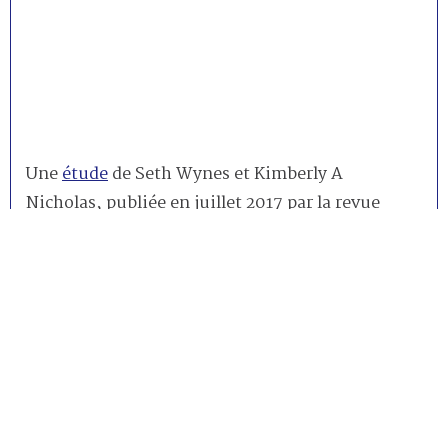
Une
étude
de Seth Wynes et Kimberly A
Nicholas, publiée en juillet 2017 par la revue
Environmental Research Letters
, affirme que
l’action la plus efficace pour diminuer son
empreinte carbone – bien avant celles de limiter
ses vols en avion, de vendre sa voiture ou de
devenir végétarien ‒ est d’avoir un enfant de
moins par famille.