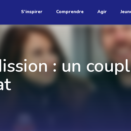
S’inspirer
Comprendre
Agir
Jeun
ssion : un coupl
at