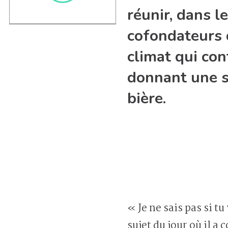
réunir, dans l
cofondateurs 
climat qui con
donnant une s
bière.
« Je ne sais pas si t
sujet du jour où il a 