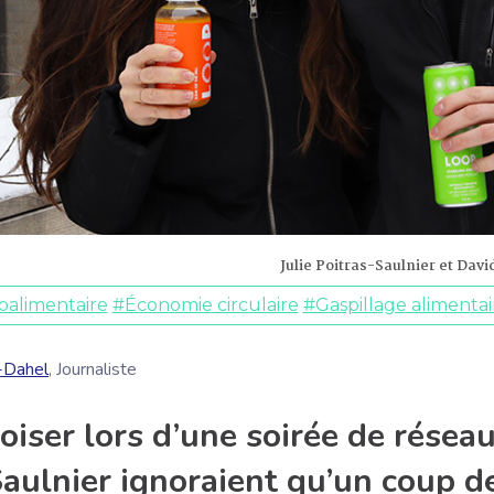
Julie Poitras-Saulnier et Dav
oalimentaire
#Économie circulaire
#Gaspillage alimentai
n-Dahel
, Journaliste
oiser lors d’une soirée de résea
Saulnier ignoraient qu’un coup de