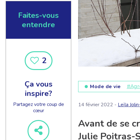
Faites-vous
entendre
2
Ça vous
Mode de vie
#Agr
inspire?
Partagez votre coup de
14 février 2022 -
Leïla Joli
cœur
Avant de se cr
Julie Poitras-