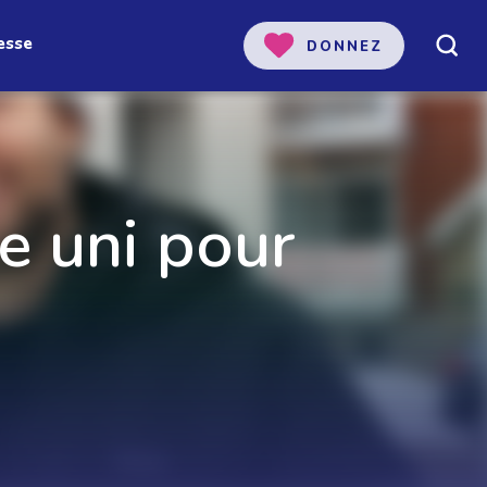
esse
DONNEZ
e uni pour