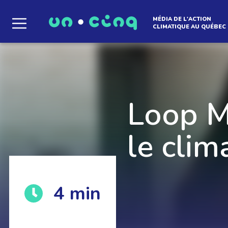
MÉDIA DE L'ACTION
CLIMATIQUE AU QUÉBEC
Loop Mi
le clim
4
min