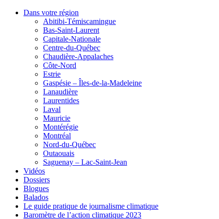
Dans votre région
Abitibi-Témiscamingue
Bas-Saint-Laurent
Capitale-Nationale
Centre-du-Québec
Chaudière-Appalaches
Côte-Nord
Estrie
Gaspésie – Îles-de-la-Madeleine
Lanaudière
Laurentides
Laval
Mauricie
Montérégie
Montréal
Nord-du-Québec
Outaouais
Saguenay – Lac-Saint-Jean
Vidéos
Dossiers
Blogues
Balados
Le guide pratique de journalisme climatique
Baromètre de l’action climatique 2023