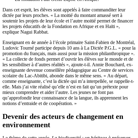
Dans cet esprit, les élèves sont appelés à faire commanditer leur
dictée par leurs proches. « La moitié du montant amassé sert à
soutenir les projets de leur école et l’autre moitié permet de financer
les projets éducatifs de la Fondation en Afrique et en Haïti »,
explique Nagui Rabbat.
Enseignant en 4
e
année à l’école primaire Saint-Fabien de Montréal,
Ludovic Tourné participe depuis 10 ans à La Dictée P.G.L. « pour la
promotion du français, mais aussi pour la mission philanthropique ».
« La collecte de fonds permet d’ouvrir les élèves sur le monde et de
les sensibiliser à d’autres réalités », ajoute-t-il. Annie Bouchard, ex-
enseignante devenue conseillère pédagogique au Centre de services
scolaire du Lac-Abitibi, abonde dans le même sens. « Au départ,
comme enseignante, c’est la dictée qui m’a interpellée, se rappelle-t-
elle. Mais j’ai vite réalisé qu’elle n’est en fait qu’un prétexte pour
mieux comprendre et aider l’autre. Les jeunes ne font pas
qu’approfondir leur connaissance de la langue, ils apprennent les
notions d’entraide et de coopération. »
Devenir des acteurs de changement en
environnement
Le thème de cette année,
La biodiversité : un héritage à préserver
,