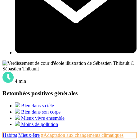
©
Sébastien Thibault
4
min
Retombées positives générales
Bien dans sa tête
Bien dans son corps
Mieux vivre ensemble
Moins de pollution
Habitat
Mieux-être
#Adaptation aux changements climatiques