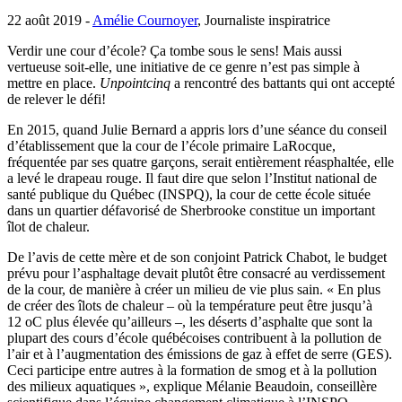
22 août 2019 -
Amélie Cournoyer
, Journaliste inspiratrice
Verdir une cour d’école? Ça tombe sous le sens! Mais aussi
vertueuse soit-elle, une initiative de ce genre n’est pas simple à
mettre en place.
Unpointcinq
a rencontré des battants qui ont accepté
de relever le défi!
En 2015, quand Julie Bernard a appris lors d’une séance du conseil
d’établissement que la cour de l’école primaire LaRocque,
fréquentée par ses quatre garçons, serait entièrement réasphaltée, elle
a levé le drapeau rouge. Il faut dire que selon l’Institut national de
santé publique du Québec (INSPQ), la cour de cette école située
dans un quartier défavorisé de Sherbrooke constitue un important
îlot de chaleur.
De l’avis de cette mère et de son conjoint Patrick Chabot, le budget
prévu pour l’asphaltage devait plutôt être consacré au verdissement
de la cour, de manière à créer un milieu de vie plus sain. « En plus
de créer des îlots de chaleur – où la température peut être jusqu’à
12 oC plus élevée qu’ailleurs –, les déserts d’asphalte que sont la
plupart des cours d’école québécoises contribuent à la pollution de
l’air et à l’augmentation des émissions de gaz à effet de serre (GES).
Ceci participe entre autres à la formation de smog et à la pollution
des milieux aquatiques », explique Mélanie Beaudoin, conseillère