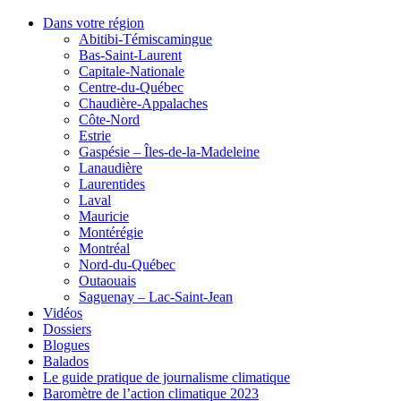
Dans votre région
Abitibi-Témiscamingue
Bas-Saint-Laurent
Capitale-Nationale
Centre-du-Québec
Chaudière-Appalaches
Côte-Nord
Estrie
Gaspésie – Îles-de-la-Madeleine
Lanaudière
Laurentides
Laval
Mauricie
Montérégie
Montréal
Nord-du-Québec
Outaouais
Saguenay – Lac-Saint-Jean
Vidéos
Dossiers
Blogues
Balados
Le guide pratique de journalisme climatique
Baromètre de l’action climatique 2023