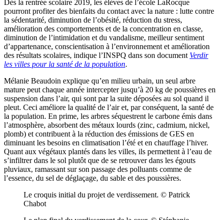
Dès la rentrée scolaire 2019, les élèves de l’école LaRocque
pourront profiter des bienfaits du contact avec la nature : lutte contre
la sédentarité, diminution de l’obésité, réduction du stress,
amélioration des comportements et de la concentration en classe,
diminution de l’intimidation et du vandalisme, meilleur sentiment
d’appartenance, conscientisation à l’environnement et amélioration
des résultats scolaires, indique l’INSPQ dans son document
Verdir
les villes pour la santé de la population
.
Mélanie Beaudoin explique qu’en milieu urbain, un seul arbre
mature peut chaque année intercepter jusqu’à 20 kg de poussières en
suspension dans l’air, qui sont par la suite déposées au sol quand il
pleut. Ceci améliore la qualité de l’air et, par conséquent, la santé de
la population. En prime, les arbres séquestrent le carbone émis dans
l’atmosphère, absorbent des métaux lourds (zinc, cadmium, nickel,
plomb) et contribuent à la réduction des émissions de GES en
diminuant les besoins en climatisation l’été et en chauffage l’hiver.
Quant aux végétaux plantés dans les villes, ils permettent à l’eau de
s’infiltrer dans le sol plutôt que de se retrouver dans les égouts
pluviaux, ramassant sur son passage des polluants comme de
l’essence, du sel de déglaçage, du sable et des poussières.
Le croquis initial du projet de verdissement. © Patrick
Chabot