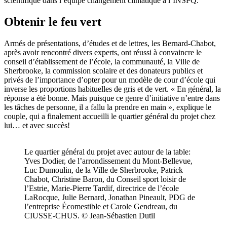
scientifique dans l’équipe changement climatique à l’INSPQ.
Obtenir le feu vert
Armés de présentations, d’études et de lettres, les Bernard-Chabot,
après avoir rencontré divers experts, ont réussi à convaincre le
conseil d’établissement de l’école, la communauté, la Ville de
Sherbrooke, la commission scolaire et des donateurs publics et
privés de l’importance d’opter pour un modèle de cour d’école qui
inverse les proportions habituelles de gris et de vert. « En général, la
réponse a été bonne. Mais puisque ce genre d’initiative n’entre dans
les tâches de personne, il a fallu la prendre en main », explique le
couple, qui a finalement accueilli le quartier général du projet chez
lui… et avec succès!
Le quartier général du projet avec autour de la table:
Yves Dodier, de l’arrondissement du Mont-Bellevue,
Luc Dumoulin, de la Ville de Sherbrooke, Patrick
Chabot, Christine Baron, du Conseil sport loisir de
l’Estrie, Marie-Pierre Tardif, directrice de l’école
LaRocque, Julie Bernard, Jonathan Pineault, PDG de
l’entreprise Écomestible et Carole Gendreau, du
CIUSSE-CHUS. © Jean-Sébastien Dutil