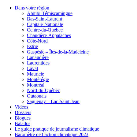
Dans votre région
Abitibi-Témiscamingue
Bas-Saint-Laurent
Capitale-Nationale
Centre-du-Québec
Chaudière-Appalaches
Côte-Nord
Estrie
Gaspésie – Îles-de-la-Madeleine
Lanaudière
Laurentides
Laval
Mauricie
Montérégie
Montréal
Nord-du-Québec
Outaouais
Saguenay – Lac-Saint-Jean
Vidéos
Dossiers
Blogues
Balados
Le guide pratique de journalisme climatique
Baromètre de l’action climatique 2023