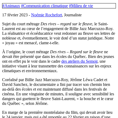
#Animaux
#Communication climatique
#Milieu de vie
17 février 2023 -
Noémie Rochefort
, Journaliste
Sujet du court métrage
Des rives – regard sur le fleuve
, le Saint-
Laurent est au cœur de l’engagement de Billie Jazz Marcuzzo-Roy.
La réalisatrice et écoéducatrice veut redonner au fleuve ses lettres de
noblesse et, éventuellement, le voir doté d’un statut juridique. Notre
« joyau » est menacé, clame-t-elle.
À l’origine, le court métrage
Des rives – Regard sur le fleuve
ne
devait être présenté que dans les écoles du Québec. Bien des jeunes
ont en effet pu le voir dans le cadre
des ateliers du Semoir
, une
initiative visant à leur transmettre des connaissances sur les enjeux
climatiques et environnementaux.
Coréalisé par Billie Jazz Marcuzzo-Roy, Jérôme Léwa Cadet et
David Sanchez, le documentaire a fini par tracer son chemin bien
au-delà des écoles et est maintenant diffusé dans les festivals de
cinéma. En une vingtaine de minutes, il souligne avec sensibilité les
dangers qui guettent le fleuve Saint-Laurent, « la bouche et le cœur
du Québec », selon Jérôme.
En marge de la première montréalaise du film, qui devait avoir lieu
le 24 janvier, mais qui a été reportée au 22 février en raison d’une