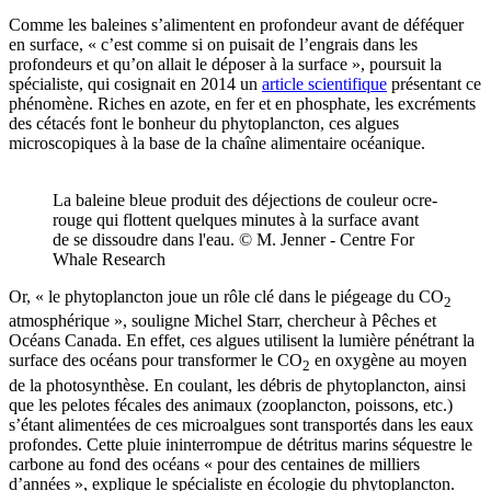
Comme les baleines s’alimentent en profondeur avant de déféquer
en surface, « c’est comme si on puisait de l’engrais dans les
profondeurs et qu’on allait le déposer à la surface », poursuit la
spécialiste, qui cosignait en 2014 un
article scientifique
présentant ce
phénomène. Riches en azote, en fer et en phosphate, les excréments
des cétacés font le bonheur du phytoplancton, ces algues
microscopiques à la base de la chaîne alimentaire océanique.
La baleine bleue produit des déjections de couleur ocre-
rouge qui flottent quelques minutes à la surface avant
de se dissoudre dans l'eau. © M. Jenner - Centre For
Whale Research
Or, « le phytoplancton joue un rôle clé dans le piégeage du CO
2
atmosphérique », souligne Michel Starr, chercheur à Pêches et
Océans Canada. En effet, ces algues utilisent la lumière pénétrant la
surface des océans pour transformer le CO
en oxygène au moyen
2
de la photosynthèse. En coulant, les débris de phytoplancton, ainsi
que les pelotes fécales des animaux (zooplancton, poissons, etc.)
s’étant alimentées de ces microalgues sont transportés dans les eaux
profondes. Cette pluie ininterrompue de détritus marins séquestre le
carbone au fond des océans « pour des centaines de milliers
d’années », explique le spécialiste en écologie du phytoplancton.