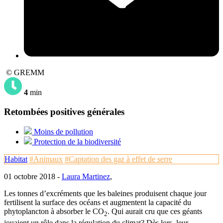
© GREMM
4
min
Retombées positives générales
Moins de pollution
Protection de la biodiversité
Habitat
#Animaux
#Captation des gaz à effet de serre
01 octobre 2018 -
Laura Martinez
,
Les tonnes d’excréments que les baleines produisent chaque jour
fertilisent la surface des océans et augmentent la capacité du
phytoplancton à absorber le CO
. Qui aurait cru que ces géants
2
jouaient un rôle dans la régulation du climat? Dès lors, leur