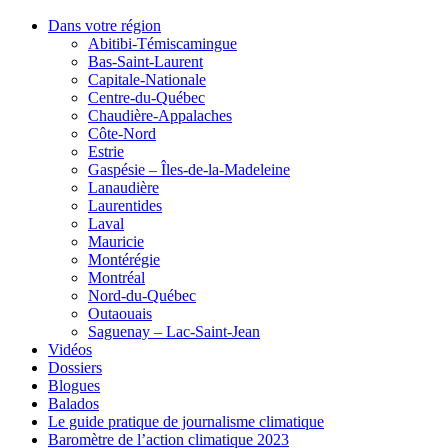
Dans votre région
Abitibi-Témiscamingue
Bas-Saint-Laurent
Capitale-Nationale
Centre-du-Québec
Chaudière-Appalaches
Côte-Nord
Estrie
Gaspésie – Îles-de-la-Madeleine
Lanaudière
Laurentides
Laval
Mauricie
Montérégie
Montréal
Nord-du-Québec
Outaouais
Saguenay – Lac-Saint-Jean
Vidéos
Dossiers
Blogues
Balados
Le guide pratique de journalisme climatique
Baromètre de l’action climatique 2023