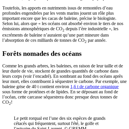
Toutefois, les apports en nutriments issus de remontées d’eau
profondes engendrées par les vents marins jouent un rôle plus
important encore que les cacas de baleine, précise le biologiste.
Selon lui, alors que « les océans ont absorbé environ le tiers de nos
émissions atmosphériques de CO
depuis l’ère industrielle », les
2
excréments de baleine n’auraient qu’une part mineure dans
l’absorption de ces milliards de tonnes de CO
par année.
2
Forêts nomades des océans
Comme les grands arbres, les baleines, en raison de leur taille et de
leur durée de vie, stockent de grandes quantités de carbone dans
leurs corps (voir l’encadré). En sombrant au fond des océans après
leur mort, elles contribuent à séquestrer le carbone. Par exemple, une
baleine grise de 40 t contient environ
1,6 t de carbone organique
sous forme de protéines et de lipides. En se déposant au fond de
l’océan, cette carcasse séquestrera donc presque deux tonnes de
CO
!
2
Le petit rorqual est l’une des six espèces de grands
cétacés qui fréquentent, surtout l'été, le golfe et
l’estuaire du Saint-Laurent. © GREMM