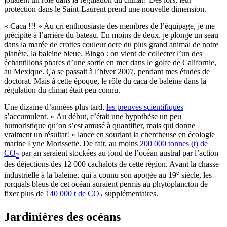
protection dans le Saint-Laurent prend une nouvelle dimension.
« Caca !!! » Au cri enthousiaste des membres de l’équipage, je me
précipite à l’arrière du bateau. En moins de deux, je plonge un seau
dans la marée de crottes couleur ocre du plus grand animal de notre
planète, la baleine bleue. Bingo : on vient de collecter l’un des
échantillons phares d’une sortie en mer dans le golfe de Californie,
au Mexique. Ça se passait à l’hiver 2007, pendant mes études de
doctorat. Mais à cette époque, le rôle du caca de baleine dans la
régulation du climat était peu connu.
Une dizaine d’années plus tard,
les preuves scientifiques
s’accumulent. « Au début, c’était une hypothèse un peu
humoristique qu’on s’est amusé à quantifier, mais qui donne
vraiment un résultat! » lance en souriant la chercheuse en écologie
marine Lyne Morissette. De fait, au moins
200 000 tonnes (t) de
CO
par an seraient stockées au fond de l’océan austral par l’action
2
des déjections des 12 000 cachalots de cette région. Avant la chasse
e
industrielle à la baleine, qui a connu son apogée au 19
siècle, les
rorquals bleus de cet océan auraient permis au phytoplancton de
fixer plus de
140 000 t de CO
supplémentaires.
2
Jardinières des océans