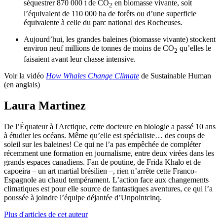
séquestrer 870 000 t de CO
en biomasse vivante, soit
2
l’équivalent de 110 000 ha de forêts ou d’une superficie
équivalente à celle du parc national des Rocheuses.
Aujourd’hui, les grandes baleines (biomasse vivante) stockent
environ neuf millions de tonnes de moins de CO
qu’elles le
2
faisaient avant leur chasse intensive.
Voir la vidéo
How Whales Change Climate
de Sustainable Human
(en anglais)
Laura Martinez
De l’Équateur à l'Arctique, cette docteure en biologie a passé 10 ans
à étudier les océans. Même qu’elle est spécialiste… des coups de
soleil sur les baleines! Ce qui ne l’a pas empêchée de compléter
récemment une formation en journalisme, entre deux virées dans les
grands espaces canadiens. Fan de poutine, de Frida Khalo et de
capoeira – un art martial brésilien –, rien n’arrête cette Franco-
Espagnole au chaud tempérament. L’action face aux changements
climatiques est pour elle source de fantastiques aventures, ce qui l’a
poussée à joindre l’équipe déjantée d’Unpointcinq.
Plus d'articles de cet auteur