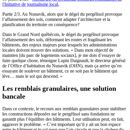
l'Initiative de journalisme local
,
Partie 2/3. Au Nunavik, alors que le dégel du pergélisol provoque
l’affaissement des sols, comment adapter l’architecture et la
planification du territoire en conséquence?
Dans le Grand Nord québécois, le dégel du pergélisol provoque
l’affaissement des sols, déformant les routes et fragilisant les
bâtiments, des enjeux majeurs pour lesquels les administrations
locales doivent trouver des solutions. « Dans mon objectif de
maintien [du parc de logements sociaux], je me dois d’essayer de
faire quelque chose, témoigne Lupin Daignault, le directeur général
de l’Office d’habitation du Nunavik (OHN), mais ça arrive qu’en
essayant de soulever un bâtiment, ce ne soit pas le bâtiment qui
lève… mais le sol qui descend. »
Les remblais granulaires, une solution
bancale
Dans ce contexte, le recours aux remblais granulaires pour stabiliser
les constructions déposées sur le pergélisol sans fondations ne
garantit plus l’équilibre des bâtiments. Leur utilisation peut, en fait,
aggraver le problème. « C’est important qu’il y ait un bon espace
entre le bâtiment et le sol pour que l’air circule et que la chaleur du