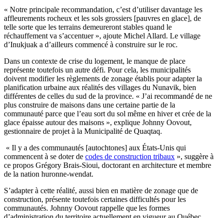
« Notre principale recommandation, c’est d’utiliser davantage les
affleurements rocheux et les sols grossiers [pauvres en glace], de
telle sorte que les terrains demeureront stables quand le
réchauffement va s’accentuer », ajoute Michel Allard. Le village
d’Inukjuak a d’ailleurs commencé à construire sur le roc.
Dans un contexte de crise du logement, le manque de place
représente toutefois un autre défi. Pour cela, les municipalités
doivent modifier les règlements de zonage établis pour adapter la
planification urbaine aux réalités des villages du Nunavik, bien
différentes de celles du sud de la province. « J’ai recommandé de ne
plus construire de maisons dans une certaine partie de la
communauté parce que l’eau sort du sol même en hiver et crée de la
glace épaisse autour des maisons », explique Johnny Oovout,
gestionnaire de projet à la Municipalité de Quaqtaq.
« Il y a des communautés [autochtones] aux États-Unis qui
commencent à se doter de
codes de construction tribaux
», suggère à
ce propos Grégory Brais-Sioui, doctorant en architecture et membre
de la nation huronne-wendat.
S’adapter à cette réalité, aussi bien en matière de zonage que de
construction, présente toutefois certaines difficultés pour les
communautés. Johnny Oovout rappelle que les formes
d’administration du territoire actuellement en vigueur au Québec