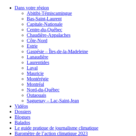
Dans votre région
Abitibi-Témiscamingue
Bas-Saint-Laurent
Capitale-Nationale
Centre-du-Québec
Chaudière-Appalaches
Côte-Nord
Estrie
Gaspésie – Îles-de-la-Madeleine
Lanaudière
Laurentides
Laval
Mauricie
Montérégie
Montréal
Nord-du-Québec
Outaouais
Saguenay – Lac-Saint-Jean
Vidéos
Dossiers
Blogues
Balados
Le guide pratique de journalisme climatique
Baromètre de l’action climatique 2023