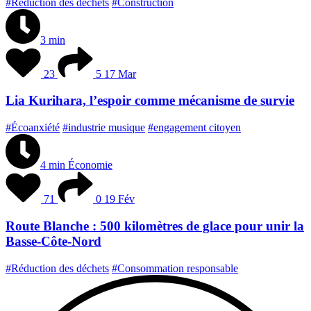
#Réduction des déchets
#Construction
3 min
23
5
17 Mar
Lia Kurihara, l’espoir comme mécanisme de survie
#Écoanxiété
#industrie musique
#engagement citoyen
4 min
Économie
71
0
19 Fév
Route Blanche : 500 kilomètres de glace pour unir la
Basse-Côte-Nord
#Réduction des déchets
#Consommation responsable