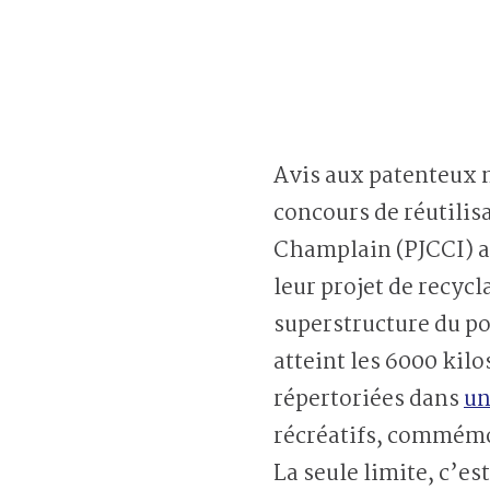
Avis aux patenteux n
concours de réutilis
Champlain (PJCCI) ap
leur projet de recycl
superstructure du pon
atteint les 6000 kilo
répertoriées dans
un
récréatifs, commémor
La seule limite, c’es