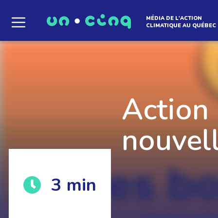
MÉDIA DE L'ACTION
CLIMATIQUE AU QUÉBEC
Le média qui d
l'atmosphère
Action 
nouvel
Que des solutions concrètes et inspirantes. I
3
min
notre infolettre pour découvrir des initiative
qui créent le mouvement.