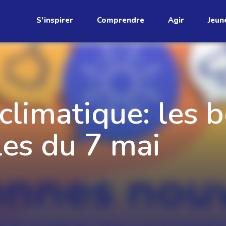
S’inspirer
Comprendre
Agir
Jeun
étend
climatique: les 
les du 7 mai
Découvrez
infolettre!
ci au Québec. Abonnez-vous à
s prometteuses et des gestes