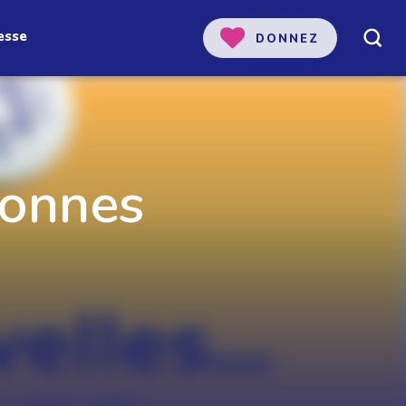
esse
DONNEZ
bonnes
 notre