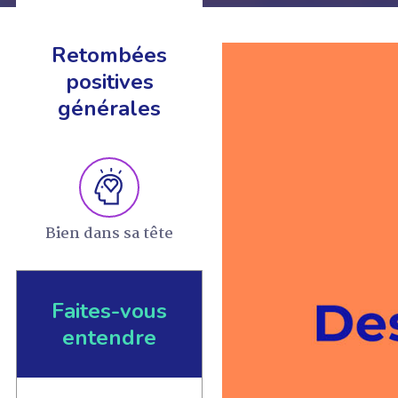
Retombées
positives
générales
EN SAVOIR +
Bien dans sa tête
Faites-vous
entendre