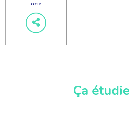
cœur
Ça étudie