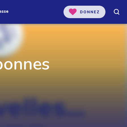
esse
DONNEZ
 bonnes
 notre