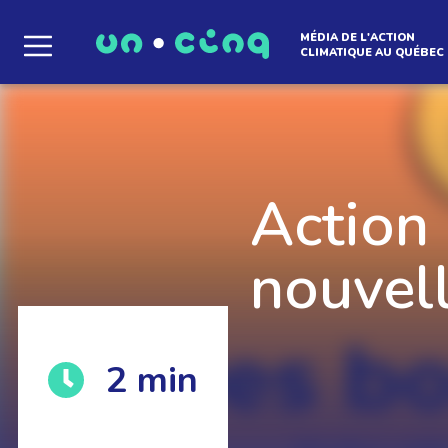
MÉDIA DE L'ACTION
CLIMATIQUE AU QUÉBEC
Le média qui d
l'atmosphère
Action 
nouvel
Que des solutions concrètes et inspirantes. I
2
min
notre infolettre pour découvrir des initiative
qui créent le mouvement.