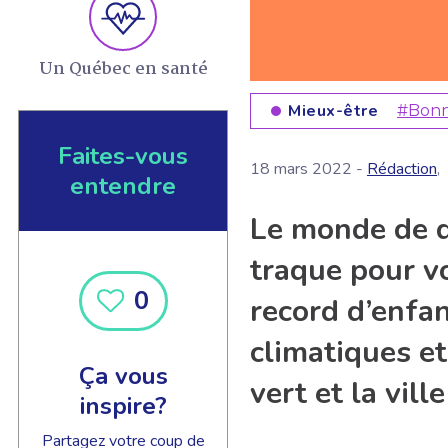
Un Québec en santé
Mieux-être
#Bonn
Faites-vous
18 mars 2022 -
Rédaction
,
entendre
Le monde de d
traque pour v
0
record d’enfa
climatiques et
Ça vous
vert et la vil
inspire?
Partagez votre coup de