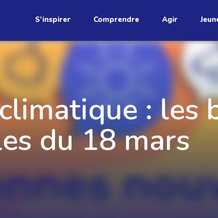
S’inspirer
Comprendre
Agir
Jeun
étend
climatique : les
les du 18 mars
Découvrez
infolettre!
ci au Québec. Abonnez-vous à
s prometteuses et des gestes