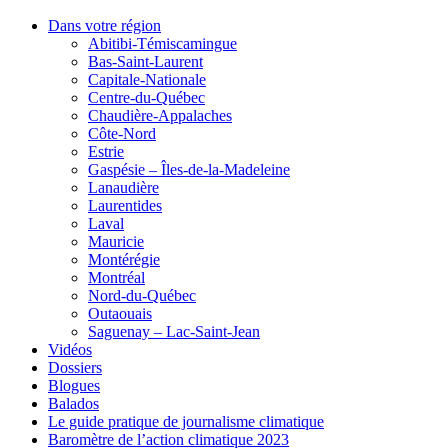
Dans votre région
Abitibi-Témiscamingue
Bas-Saint-Laurent
Capitale-Nationale
Centre-du-Québec
Chaudière-Appalaches
Côte-Nord
Estrie
Gaspésie – Îles-de-la-Madeleine
Lanaudière
Laurentides
Laval
Mauricie
Montérégie
Montréal
Nord-du-Québec
Outaouais
Saguenay – Lac-Saint-Jean
Vidéos
Dossiers
Blogues
Balados
Le guide pratique de journalisme climatique
Baromètre de l’action climatique 2023