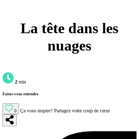
La tête dans les
nuages
2
min
Faites-vous entendre
Ça vous inspire?
Partagez votre coup de cœur
0