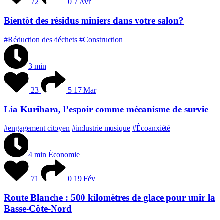
72
0
7 Avr
Bientôt des résidus miniers dans votre salon?
#Réduction des déchets
#Construction
3 min
23
5
17 Mar
Lia Kurihara, l’espoir comme mécanisme de survie
#engagement citoyen
#industrie musique
#Écoanxiété
4 min
Économie
71
0
19 Fév
Route Blanche : 500 kilomètres de glace pour unir la
Basse-Côte-Nord