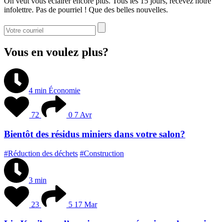
On veut vous éclairer encore plus. Tous les 15 jours, recevez notre
infolettre. Pas de pourriel ! Que des belles nouvelles.
Vous en voulez plus?
4 min
Économie
72
0
7 Avr
Bientôt des résidus miniers dans votre salon?
#Réduction des déchets
#Construction
3 min
23
5
17 Mar