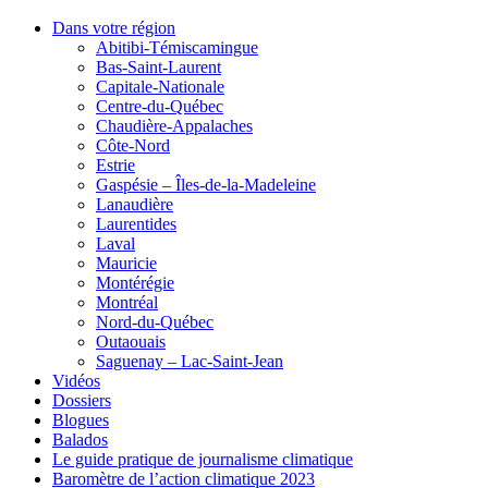
Dans votre région
Abitibi-Témiscamingue
Bas-Saint-Laurent
Capitale-Nationale
Centre-du-Québec
Chaudière-Appalaches
Côte-Nord
Estrie
Gaspésie – Îles-de-la-Madeleine
Lanaudière
Laurentides
Laval
Mauricie
Montérégie
Montréal
Nord-du-Québec
Outaouais
Saguenay – Lac-Saint-Jean
Vidéos
Dossiers
Blogues
Balados
Le guide pratique de journalisme climatique
Baromètre de l’action climatique 2023