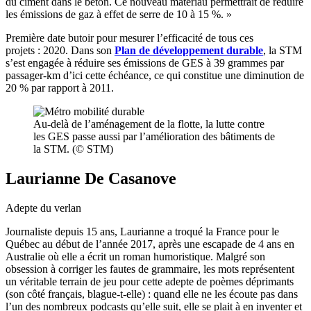
du ciment dans le béton. Ce nouveau matériau permettrait de réduire
les émissions de gaz à effet de serre de 10 à 15 %. »
Première date butoir pour mesurer l’efficacité de tous ces
projets : 2020. Dans son
Plan de développement durable
, la STM
s’est engagée à réduire ses émissions de GES à 39 grammes par
passager-km d’ici cette échéance, ce qui constitue une diminution de
20 % par rapport à 2011.
Au-delà de l’aménagement de la flotte, la lutte contre
les GES passe aussi par l’amélioration des bâtiments de
la STM. (© STM)
Laurianne De Casanove
Adepte du verlan
Journaliste depuis 15 ans, Laurianne a troqué la France pour le
Québec au début de l’année 2017, après une escapade de 4 ans en
Australie où elle a écrit un roman humoristique. Malgré son
obsession à corriger les fautes de grammaire, les mots représentent
un véritable terrain de jeu pour cette adepte de poèmes déprimants
(son côté français, blague-t-elle) : quand elle ne les écoute pas dans
l’un des nombreux podcasts qu’elle suit, elle se plait à en inventer et