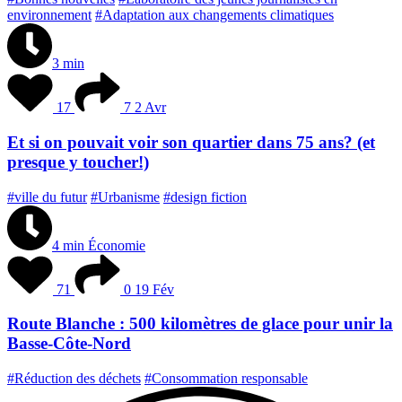
environnement
#Adaptation aux changements climatiques
3 min
17
7
2 Avr
Et si on pouvait voir son quartier dans 75 ans? (et
presque y toucher!)
#ville du futur
#Urbanisme
#design fiction
4 min
Économie
71
0
19 Fév
Route Blanche : 500 kilomètres de glace pour unir la
Basse-Côte-Nord
#Réduction des déchets
#Consommation responsable