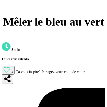
Mêler le bleu au vert
3
min
Faites-vous entendre
Ça vous inspire?
Partagez votre coup de cœur
3