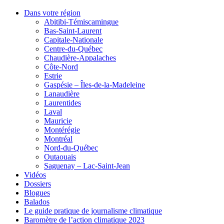
Dans votre région
Abitibi-Témiscamingue
Bas-Saint-Laurent
Capitale-Nationale
Centre-du-Québec
Chaudière-Appalaches
Côte-Nord
Estrie
Gaspésie – Îles-de-la-Madeleine
Lanaudière
Laurentides
Laval
Mauricie
Montérégie
Montréal
Nord-du-Québec
Outaouais
Saguenay – Lac-Saint-Jean
Vidéos
Dossiers
Blogues
Balados
Le guide pratique de journalisme climatique
Baromètre de l’action climatique 2023