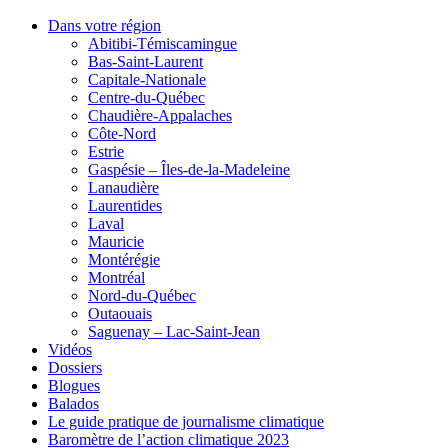
Dans votre région
Abitibi-Témiscamingue
Bas-Saint-Laurent
Capitale-Nationale
Centre-du-Québec
Chaudière-Appalaches
Côte-Nord
Estrie
Gaspésie – Îles-de-la-Madeleine
Lanaudière
Laurentides
Laval
Mauricie
Montérégie
Montréal
Nord-du-Québec
Outaouais
Saguenay – Lac-Saint-Jean
Vidéos
Dossiers
Blogues
Balados
Le guide pratique de journalisme climatique
Baromètre de l’action climatique 2023