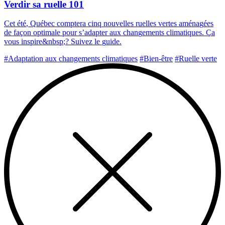
Verdir sa ruelle 101
C
e
t
é
t
é
,
Q
u
é
b
e
c
c
o
m
p
t
e
r
a
c
i
n
q
n
o
u
v
e
l
l
e
s
r
u
e
l
l
e
s
v
e
r
t
e
s
a
m
é
n
a
g
é
e
s
d
e
f
a
ç
o
n
o
p
t
i
m
a
l
e
p
o
u
r
s
’
a
d
a
p
t
e
r
a
u
x
c
h
a
n
g
e
m
e
n
t
s
c
l
i
m
a
t
i
q
u
e
s
.
Ç
a
v
o
u
s
i
n
s
p
i
r
e
&
n
b
s
p
;
?
S
u
i
v
e
z
l
e
g
u
i
d
e
.
#Adaptation aux changements climatiques
#Bien-être
#Ruelle verte