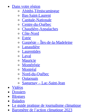
Dans votre région
Abitibi-Témiscamingue
Bas-Saint-Laurent
Capitale-Nationale
Centre-du-Québec
Chaudière-Appalaches
Côte-Nord
Estrie
Gaspésie – Îles-de-la-Madeleine
Lanaudière
Laurentides
Laval
Mauricie
Montérégie
Montréal
Nord-du-Québec
Outaouais
Saguenay – Lac-Saint-Jean
Vidéos
Dossiers
Blogues
Balados
Le guide pratique de journalisme climatique
Baromètre de l’action climatique 2023