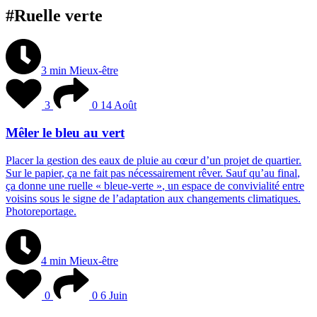
#Ruelle verte
3 min
Mieux-être
3
0
14 Août
Mêler le bleu au vert
P
l
a
c
e
r
l
a
g
e
s
t
i
o
n
d
e
s
e
a
u
x
d
e
p
l
u
i
e
a
u
c
œ
u
r
d
’
u
n
p
r
o
j
e
t
d
e
q
u
a
r
t
i
e
r
.
S
u
r
l
e
p
a
p
i
e
r
,
ç
a
n
e
f
a
i
t
p
a
s
n
é
c
e
s
s
a
i
r
e
m
e
n
t
r
ê
v
e
r
.
S
a
u
f
q
u
’
a
u
f
i
n
a
l
,
ç
a
d
o
n
n
e
u
n
e
r
u
e
l
l
e
«
b
l
e
u
e
-
v
e
r
t
e
»
,
u
n
e
s
p
a
c
e
d
e
c
o
n
v
i
v
i
a
l
i
t
é
e
n
t
r
e
v
o
i
s
i
n
s
s
o
u
s
l
e
s
i
g
n
e
d
e
l
’
a
d
a
p
t
a
t
i
o
n
a
u
x
c
h
a
n
g
e
m
e
n
t
s
c
l
i
m
a
t
i
q
u
e
s
.
P
h
o
t
o
r
e
p
o
r
t
a
g
e
.
4 min
Mieux-être
0
0
6 Juin