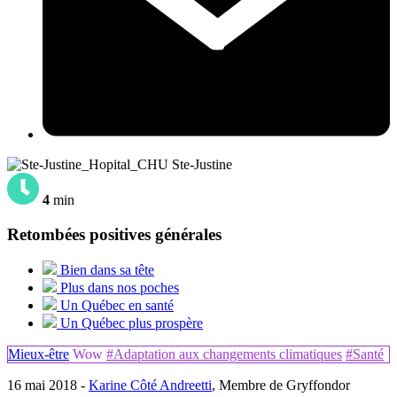
4
min
Retombées positives générales
Bien dans sa tête
Plus dans nos poches
Un Québec en santé
Un Québec plus prospère
Mieux-être
Wow
#Adaptation aux changements climatiques
#Santé
16 mai 2018 -
Karine Côté Andreetti
, Membre de Gryffondor