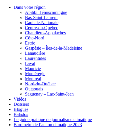
Dans votre région
Abitibi-Témiscamingue
Bas-Saint-Laurent
Capitale-Nationale
Centre-du-Québec
Chaudière-Appalaches
Côte-Nord
Estrie
Gaspésie – Îles-de-la-Madeleine
Lanaudière
Laurentides
Laval
Mauricie
Montérégie
Montréal
Nord-du-Québec
Outaouais
Saguenay – Lac-Saint-Jean
Vidéos
Dossiers
Blogues
Balados
Le guide pratique de journalisme climatique
Baromètre de l’action climatique 2023