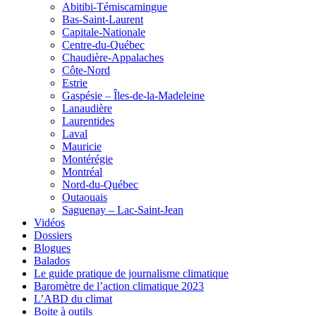
Abitibi-Témiscamingue
Bas-Saint-Laurent
Capitale-Nationale
Centre-du-Québec
Chaudière-Appalaches
Côte-Nord
Estrie
Gaspésie – Îles-de-la-Madeleine
Lanaudière
Laurentides
Laval
Mauricie
Montérégie
Montréal
Nord-du-Québec
Outaouais
Saguenay – Lac-Saint-Jean
Vidéos
Dossiers
Blogues
Balados
Le guide pratique de journalisme climatique
Baromètre de l’action climatique 2023
L’ABD du climat
Boite à outils