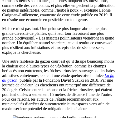
« Plus les herbes sont hautes, plus elles bloquent les infestations,
comme celle des vers blancs, et plus elles empêchent la prolifération
de plantes indésirables, comme l’herbe à poux », explique Léonie
Carignan-Guillemette, coauteure de cette étude publiée en 2019. Il
en résulte une économie en pesticides en tout genre.
Mais ce n’est pas tout. Une pelouse plus longue abrite une plus
grande diversité de plantes, qui à leur tour favorisent une plus
grande biodiversité. « Les insectes pollinisateurs viendront en grand
nombre. Un équilibre naturel se créera, ce qui rendra ce couvre-sol
plus résilient aux infestations et aux épisodes de sécheresse »,
explique la chercheuse.
Une autre faiblesse du gazon court est qu’il dissipe beaucoup moins
la chaleur que d’autres types de végétation, comme les champs
herbacés non entretenus, les friches arbustives sauvages ou les haies
arbustives entretenues, conclut une étude québécoise intitulée
La fin
du gazon
, publiée par la Fondation David Suzuki en 2018. Par une
journée de chaleur, les chercheurs ont remarqué une différence de
20 degrés Celsius entre la pelouse et la friche arbustive, qui étaient
pourtant situées à seulement 15 mètres de distance l’une de l’autre.
Pour ces raisons, les auteurs de l’étude recommandent aux
municipalités d’arrêter de surentretenir leurs espaces verts afin de
maximiser leur potentiel de mitigation de la chaleur.