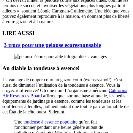
« On devrait limiter la pelouse courte aux espaces utiles, comme les
terrains de soccer, et favoriser les végétations plus longues partout
ailleurs », soutient Léonie Carignan-Guillemette. Une idée que vous
pouvez également reproduire à la maison, en donnant plus de liberté
à votre gazon et à la nature.
LIRE AUSSI
3 trucs pour une pelouse écoresponsable
Au diable la tondeuse à essence!
L’avantage de couper court au gazon court (excusez-moi!), c’est
aussi de diminuer l’utilisation de la tondeuse à essence. Vous la
croyez inoffensive? Oh que non. L’organisme américain
California
Air Resources Board
affirme que, sur une base annuelle, les petits
équipements de jardinage à essence, comme les tondeuses et les
souffleuses à feuilles, polluent autant que tout le parc automobile de
cet État de la côte ouest. Sidérant.
Une
tondeuse à essence populaire
qu’on fait
fonctionner pendant une heure génère autant de
pollution qu’un trajet Montréal-Tadoussac (un peu