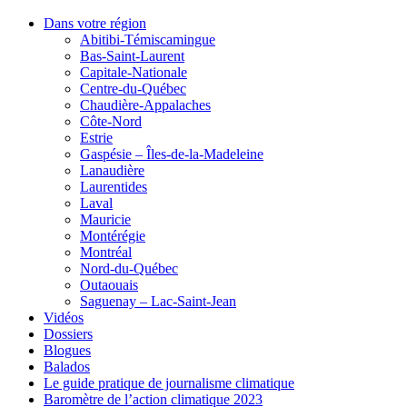
Dans votre région
Abitibi-Témiscamingue
Bas-Saint-Laurent
Capitale-Nationale
Centre-du-Québec
Chaudière-Appalaches
Côte-Nord
Estrie
Gaspésie – Îles-de-la-Madeleine
Lanaudière
Laurentides
Laval
Mauricie
Montérégie
Montréal
Nord-du-Québec
Outaouais
Saguenay – Lac-Saint-Jean
Vidéos
Dossiers
Blogues
Balados
Le guide pratique de journalisme climatique
Baromètre de l’action climatique 2023