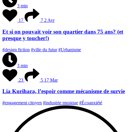
3 min
17
7
2 Avr
Et si on pouvait voir son quartier dans 75 ans? (et
presque y toucher!)
#design fiction
#ville du futur
#Urbanisme
3 min
23
5
17 Mar
Lia Kurihara, l’espoir comme mécanisme de survie
#engagement citoyen
#industrie musique
#Écoanxiété