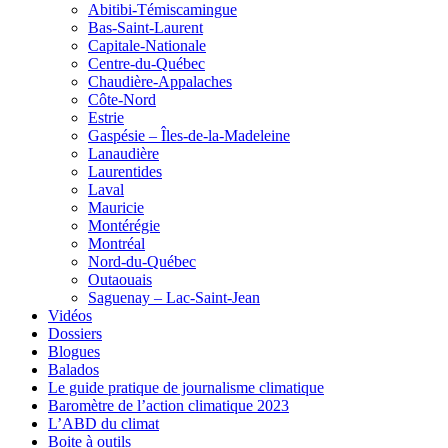
Abitibi-Témiscamingue
Bas-Saint-Laurent
Capitale-Nationale
Centre-du-Québec
Chaudière-Appalaches
Côte-Nord
Estrie
Gaspésie – Îles-de-la-Madeleine
Lanaudière
Laurentides
Laval
Mauricie
Montérégie
Montréal
Nord-du-Québec
Outaouais
Saguenay – Lac-Saint-Jean
Vidéos
Dossiers
Blogues
Balados
Le guide pratique de journalisme climatique
Baromètre de l’action climatique 2023
L’ABD du climat
Boite à outils