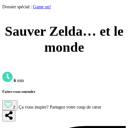
Dossier spécial :
Game on!
Sauver Zelda… et le
monde
6
min
Faites-vous entendre
Ça vous inspire?
Partagez votre coup de cœur
2