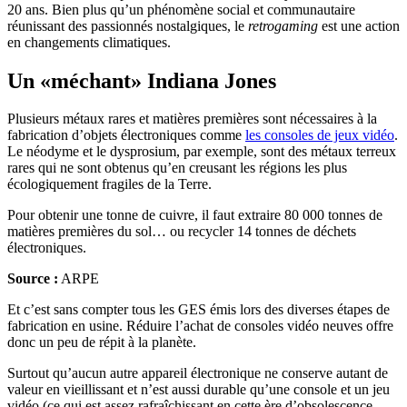
20 ans.
Bien plus qu’un phénomène social et communautaire
réunissant des passionnés nostalgiques, le
retrogaming
est une action
en changements climatiques.
Un «méchant» Indiana Jones
Plusieurs métaux rares et matières premières sont nécessaires à la
fabrication d’objets électroniques comme
les consoles de jeux vidéo
.
Le néodyme et le dysprosium, par exemple, sont des métaux terreux
rares qui ne sont obtenus qu’en creusant les régions les plus
écologiquement fragiles de la Terre.
Pour obtenir une tonne de cuivre, il faut extraire 80 000 tonnes de
matières premières du sol… ou recycler 14 tonnes de déchets
électroniques.
Source :
ARPE
Et c’est sans compter tous les GES émis lors des diverses étapes de
fabrication en usine. Réduire l’achat de consoles vidéo neuves offre
donc un peu de répit à la planète.
Surtout qu’aucun autre appareil électronique ne conserve autant de
valeur en vieillissant et n’est aussi durable qu’une console et un jeu
vidéo (ce qui est assez rafraîchissant en cette ère d’obsolescence