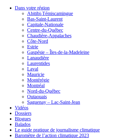
Dans votre région
Abitibi-Témiscamingue
Bas-Saint-Laurent
Capitale-Nationale
Centre-du-Québec
Chaudière-Appalaches
Côte-Nord
Estrie
Gaspésie – Îles-de-la-Madeleine
Lanaudière
Laurentides
Laval
Mauricie
Montérégie
Montréal
Nord-du-Québec
Outaouais
Saguenay – Lac-Saint-Jean
Vidéos
Dossiers
Blogues
Balados
Le guide pratique de journalisme climatique
Baromètre de l’action climatique 2023