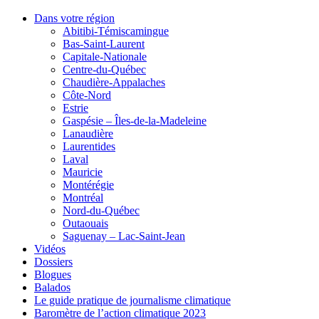
Dans votre région
Abitibi-Témiscamingue
Bas-Saint-Laurent
Capitale-Nationale
Centre-du-Québec
Chaudière-Appalaches
Côte-Nord
Estrie
Gaspésie – Îles-de-la-Madeleine
Lanaudière
Laurentides
Laval
Mauricie
Montérégie
Montréal
Nord-du-Québec
Outaouais
Saguenay – Lac-Saint-Jean
Vidéos
Dossiers
Blogues
Balados
Le guide pratique de journalisme climatique
Baromètre de l’action climatique 2023