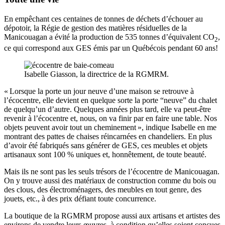
En empêchant ces centaines de tonnes de déchets d’échouer au
dépotoir, la Régie de gestion des matières résiduelles de la
Manicouagan a évité la production de 535 tonnes d’équivalent CO
,
2
ce qui correspond aux GES émis par un Québécois pendant 60 ans!
Isabelle Giasson, la directrice de la RGMRM.
« Lorsque la porte un jour neuve d’une maison se retrouve à
l’écocentre, elle devient en quelque sorte la porte “neuve” du chalet
de quelqu’un d’autre. Quelques années plus tard, elle va peut-être
revenir à l’écocentre et, nous, on va finir par en faire une table. Nos
objets peuvent avoir tout un cheminement », indique Isabelle en me
montrant des pattes de chaises réincarnées en chandeliers. En plus
d’avoir été fabriqués sans générer de GES, ces meubles et objets
artisanaux sont 100 % uniques et, honnêtement, de toute beauté.
Mais ils ne sont pas les seuls trésors de l’écocentre de Manicouagan.
On y trouve aussi des matériaux de construction comme du bois ou
des clous, des électroménagers, des meubles en tout genre, des
jouets, etc., à des prix défiant toute concurrence.
La boutique de la RGMRM propose aussi aux artisans et artistes des
environs de vendre leurs œuvres, à condition qu’elles soient conçues