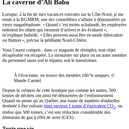
La caverne d’Ali Baba
Lorsque, à la fin de mes vacances estivales sur la Côte-Nord, je me
rends à la RGMRM, une des conseillères s’affaire à dépoussiérer un
vieux magnétophone. « Quand c’est moins achalandé, les employées
nettoient les objets qui viennent d’arriver et les évaluent »,
m’explique Isabelle. « Elles peuvent aussi être en mode fabrication
ou finition », précise la pétillante Nord-Côtière.
Vous l’aurez compris : dans ce magasin de réemploi, tout objet
récupérable est récupéré. Le menuisier sur place ou un autre membre
du personnel saura soit le réparer, soit le transformer.
À l'écocentre, on trouve des meubles 100 % uniques. ©
Maude Carmel
Depuis la création de cette boutique pas comme les autres, 500
tonnes de déchets ont ainsi été détournées de l’enfouissement.
Quand on pense qu’au Québec une tonne de matières résiduelles
destinée à être enfouie
émet environ 1 tonne d’équivalent CO
, on
2
réalise que 500 tonnes, c’est une réduction considérable des
émissions de gaz à effet de serre (GES).
Toute une vie