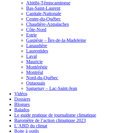
Abitibi-Témiscamingue
Bas-Saint-Laurent
Capitale-Nationale
Centre-du-Québec
Chaudière-Appalaches
Côte-Nord
Estrie
Gaspésie – Îles-de-la-Madeleine
Lanaudière
Laurentides
Laval
Mauricie
Montérégie
Montréal
Nord-du-Québec
Outaouais
Saguenay – Lac-Saint-Jean
Vidéos
Dossiers
Blogues
Balados
Le guide pratique de journalisme climatique
Baromètre de l’action climatique 2023
L’ABD du climat
Boite à outils