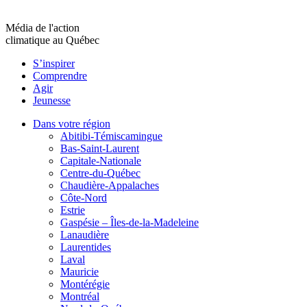
Média de l'action
climatique au Québec
S’inspirer
Comprendre
Agir
Jeunesse
Dans votre région
Abitibi-Témiscamingue
Bas-Saint-Laurent
Capitale-Nationale
Centre-du-Québec
Chaudière-Appalaches
Côte-Nord
Estrie
Gaspésie – Îles-de-la-Madeleine
Lanaudière
Laurentides
Laval
Mauricie
Montérégie
Montréal