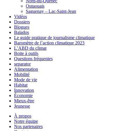
Nord-du-Québec
Outaouais
Saguenay – Lac-Saint-Jean
Vidéos
Dossiers
Blogues
Balados
Le guide pratique de journalisme climatique
Baromètre de l’action climatique 2023
L’ABD du climat
Boite à outils
Questions fréquentes
separator
Alimentation
Mobilité
Mode de vie
Habitat
Innovation
Économie
Mieux-être
Jeunesse
À propos
Notre équipe
Nos partenaires