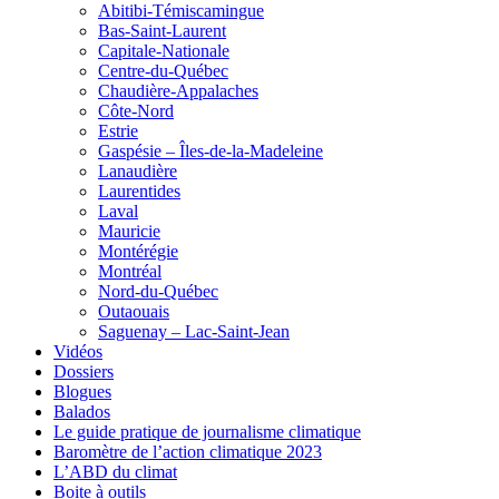
Abitibi-Témiscamingue
Bas-Saint-Laurent
Capitale-Nationale
Centre-du-Québec
Chaudière-Appalaches
Côte-Nord
Estrie
Gaspésie – Îles-de-la-Madeleine
Lanaudière
Laurentides
Laval
Mauricie
Montérégie
Montréal
Nord-du-Québec
Outaouais
Saguenay – Lac-Saint-Jean
Vidéos
Dossiers
Blogues
Balados
Le guide pratique de journalisme climatique
Baromètre de l’action climatique 2023
L’ABD du climat
Boite à outils